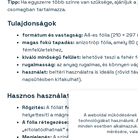
Tipp:
Ha egyszerre több színre van szüksége, ajánljuk a
csomagban tartalmazza.
Tulajdonságok
formátum és vastagság:
A4-es fólia (210 × 297
magas fokú tapadás:
anizotróp fólia, amely 80
fémfelületekhez,
kiváló minőségű felület:
lehetővé teszi a fehér f
rugalmasság:
az anyag rugalmas, és könnyen vá
használat:
beltéri használatra is ideális (rövid tá
napsütésben kifakulhat).
Hasznos használati tippek
Rögzítés:
A fóliát
fémfelületre
történő rögzítés
helyettesíti a mágnestáblát),
A weboldal működésének é
technológiákat használunk.
A fólia rétegezése:
amikor több darabot közvetl
minden esetben alkalmazzuk. 
„eltolatódhatnak” egymástól,
mérésére, vala
Megjelenés:
A színárnyalat gyártási tételenként 