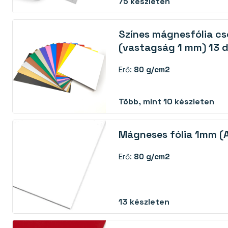
75
készleten
Színes mágnesfólia c
(vastagság 1 mm) 13 
Erő:
80 g/cm2
Több, mint 10 készleten
Mágneses fólia 1mm (
Erő:
80 g/cm2
13
készleten