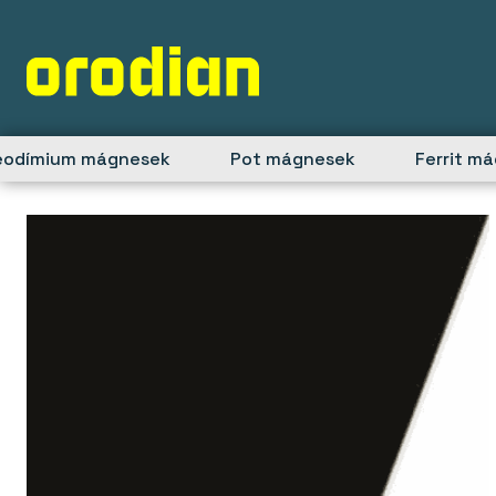
Skip
to
content
eodímium mágnesek
Pot mágnesek
Ferrit m