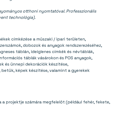
gyományos otthoni nyomtatóval. Professzionális
ent technológia).
kek címkézése a műszaki / ipari területen,
szerszámok, dobozok és anyagok rendszerezéséhez,
gneses táblán, ideiglenes címkék és névtáblák,
 információs táblák vásárokon és POS anyagok,
k és ünnepi dekorációk készítése,
, betűk, képek készítése, valamint a gyerekek
a a projektje számára megfelelőt (például fehér, fekete,