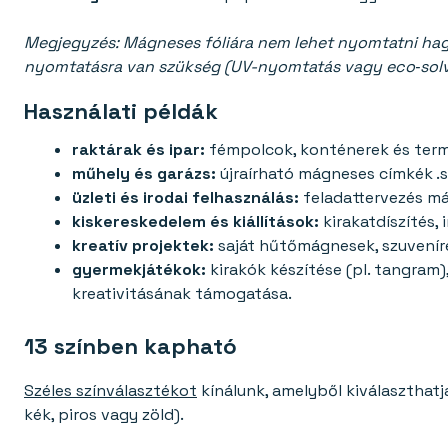
Megjegyzés: Mágneses fóliára nem lehet nyomtatni ha
nyomtatásra van szükség (UV-nyomtatás vagy eco‑solv
Használati példák
raktárak és ipar:
fémpolcok, konténerek és termé
műhely és garázs:
újraírható mágneses címkék .
üzleti és irodai felhasználás:
feladattervezés má
kiskereskedelem és kiállítások:
kirakatdíszítés,
kreatív projektek:
saját hűtőmágnesek, szuveníre
gyermekjátékok:
kirakók készítése (pl. tangram)
kreativitásának támogatása.
13 színben kapható
Széles színválasztékot
kínálunk, amelyből kiválaszthatj
kék, piros vagy zöld).