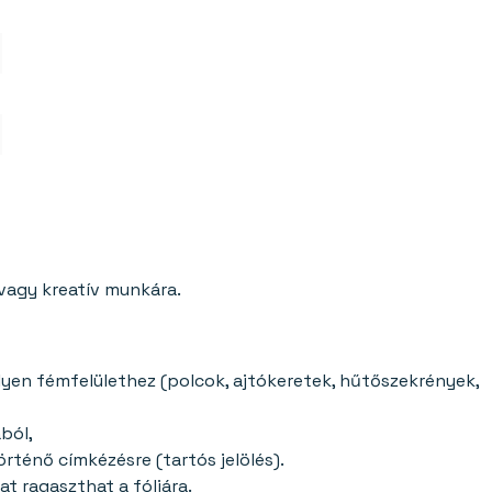
 vagy kreatív munkára.
lyen fémfelülethez (polcok, ajtókeretek, hűtőszekrények,
ból,
örténő címkézésre (tartós jelölés).
t ragaszthat a fóliára.