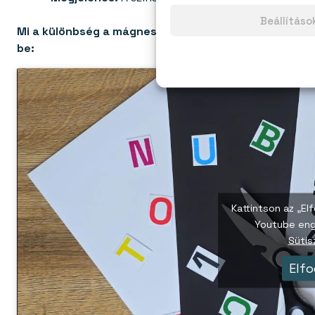
Beállítás
Mi a különbség a mágneses fólia, a fémfólia és a má
be:
Kattintson az „E
Youtube en
Sütis
Elf