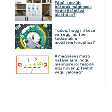
Fából készült
bútorok mágneses
hirdetőtáblává
alakítása?
Tudod, hogy mi köze
van egy múltbeli
tudósnak a
mobiltelefonodhoz?
A mágneses mező
hatása arra, hogy
mennyire jól fejlődik
egy növény: Tévhit
vagy valóság?