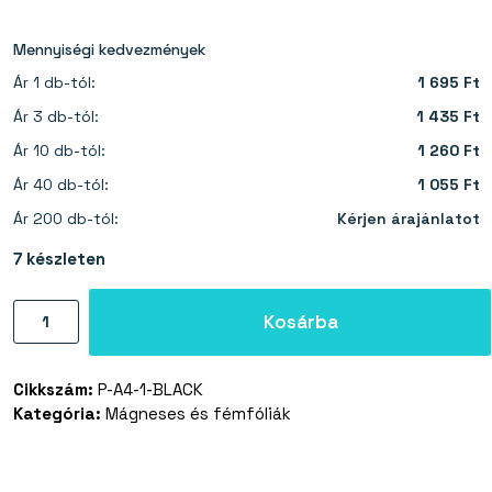
Mennyiségi kedvezmények
Ár 1 db-tól:
1 695 Ft
Ár 3 db-tól:
1 435 Ft
Ár 10 db-tól:
1 260 Ft
Ár 40 db-tól:
1 055 Ft
Ár 200 db-tól:
Kérjen árajánlatot
7 készleten
Mágneses
Kosárba
fólia
1mm
Cikkszám:
P-A4-1-BLACK
(A4)
Kategória:
Mágneses és fémfóliák
fekete
mennyiség