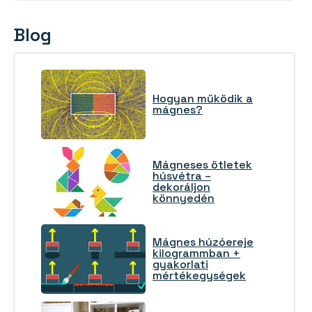
Blog
Hogyan működik a
mágnes?
Mágneses ötletek
húsvétra –
dekoráljon
könnyedén
Mágnes húzóereje
kilogrammban +
gyakorlati
mértékegységek