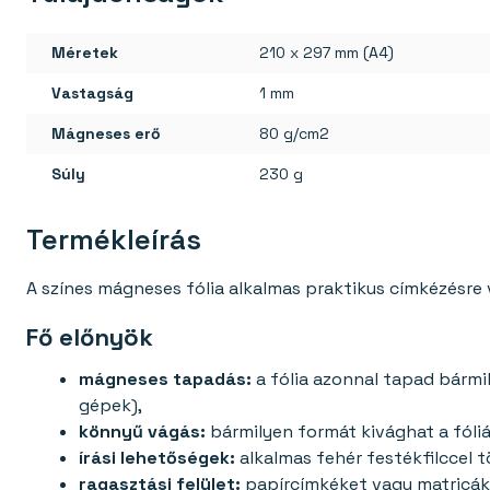
Méretek
210 x 297 mm (A4)
Vastagság
1 mm
Mágneses erő
80 g/cm2
Súly
230 g
Termékleírás
A színes mágneses fólia alkalmas praktikus címkézésre
Fő előnyök
mágneses tapadás:
a fólia azonnal tapad bármi
gépek),
könnyű vágás:
bármilyen formát kivághat a fóliá
írási lehetőségek:
alkalmas fehér festékfilccel t
ragasztási felület:
papírcímkéket vagy matricáka