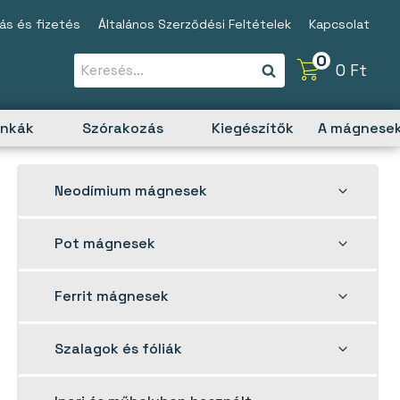
tás és fizetés
Általános Szerződési Feltételek
Kapcsolat
0
0
Ft
unkák
Szórakozás
Kiegészítők
A mágnesek
Toggle
Neodímium mágnesek
child
menu
Toggle
Pot mágnesek
child
menu
Toggle
Ferrit mágnesek
child
menu
Toggle
Szalagok és fóliák
child
menu
Toggle