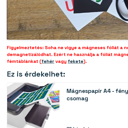
Figyelmeztetés: Soha ne vigye a mágneses fóliát a 
demagnetizálódhat. Ezért ne használja a fóliát mágn
fémtáblánkat (
fehér
vagy
fekete
).
Ez is érdekelhet:
Mágnespapír A4 - fény
csomag