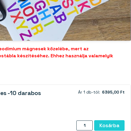
neodímium mágnesek közelébe, mert az
estábla készítéséhez. Ehhez használja valamelyik
es -10 darabos
Ár 1 db-tól:
6395,00 Ft
Mágnespapír
Kosárba
A4