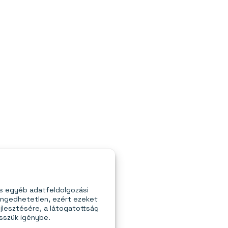
és egyéb adatfeldolgozási
engedhetetlen, ezért ezeket
jlesztésére, a látogatottság
esszük igénybe.