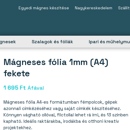
Egyedi mágnes készítése
Nagykereskedelem
Szállí
ágnesek
Szalagok és fóliák
Ipari és műhelym
Mágneses fólia 1mm (A4)
fekete
1 695
Ft
Áfával
Mágneses fólia A4-es formátumban fémpolcok, gépek
azonnali címkézéséhez vagy saját címkék készítéséhez.
Könnyen vágható ollóval, filctollal lehet rá írni, és 13 színben
kapható. Ideális raktárakba, irodákba és otthoni kreatív
projektekhez.