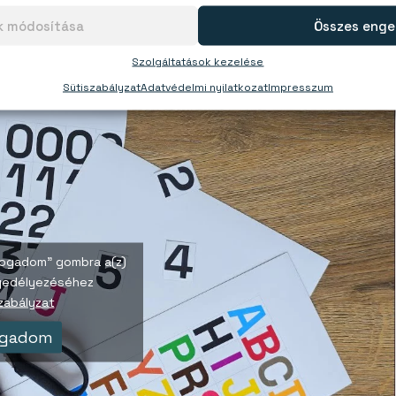
ok módosítása
Összes enge
gnespapír között? A különbséget a videóban mutatjuk
Szolgáltatások kezelése
Sütiszabályzat
Adatvédelmi nyilatkozat
Impresszum
lfogadom” gombra a(z)
gedélyezéséhez
zabályzat
ogadom