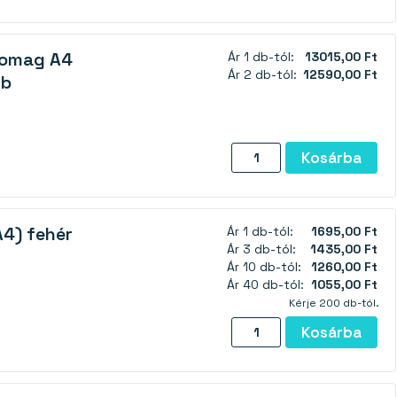
-
fényes
somag A4
Ár 1 db-tól:
13015,00 Ft
-10
Ár 2 db-tól:
12590,00 Ft
db
darabos
csomag
mennyiség
Színes
Kosárba
mágnesfólia
csomag
A4
A4) fehér
Ár 1 db-tól:
1695,00 Ft
(vastagság
Ár 3 db-tól:
1435,00 Ft
1
Ár 10 db-tól:
1260,00 Ft
mm)
Ár 40 db-tól:
1055,00 Ft
13
Kérje 200 db-tól.
db
Mágneses
Kosárba
mennyiség
fólia
1mm
(A4)