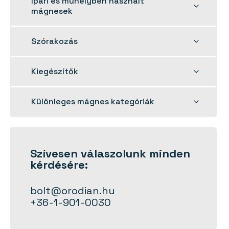
Ipari és műhelyben használt
child
mágnesek
menu
Toggle
Szórakozás
child
menu
Toggle
Kiegészítők
child
menu
Toggle
Különleges mágnes kategóriák
child
menu
Szívesen
válaszolunk
minden
kérdésére:
bolt@orodian.hu
+36-1-901-0030