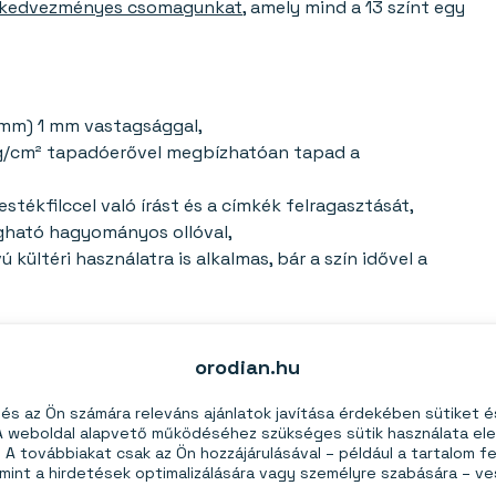
kedvezményes csomagunkat
, amely mind a 13 színt egy
 mm) 1 mm vastagsággal,
 g/cm² tapadóerővel megbízhatóan tapad a
estékfilccel való írást és a címkék felragasztását,
gható hagyományos ollóval,
vú kültéri használatra is alkalmas, bár a szín idővel a
orodian.hu
re tervezték. Nem alkalmas más mágnesek alapjaként (nem
s az Ön számára releváns ajánlatok javítása érdekében sütiket 
 A weboldal alapvető működéséhez szükséges sütik használata el
enül egymásra rakunk, a mágneses pólusok miatt kissé
A továbbiakat csak az Ön hozzájárulásával – például a tartalom fe
mint a hirdetések optimalizálására vagy személyre szabására – v
kissé eltérhet.