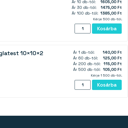
Ár 10 db-tól:
1605,00 Ft
-
Ár 30 db-tól:
1475,00 Ft
Y30BH
Ár 100 db-tól:
1385,00 Ft
mennyiség
Kérje 500 db-tól.
Pot
Kosárba
mágnes
csavarlyukkal
20×6
glatest 10×10×2
Ár 1 db-tól:
140,00 Ft
mm
Ár 60 db-tól:
125,00 Ft
(SmCo)
Ár 200 db-tól:
115,00 Ft
mennyiség
Ár 500 db-tól:
105,00 Ft
Kérje 1 500 db-tól.
Neodímium
Kosárba
mágnes
téglatest
10×10×2
mm
-
N38