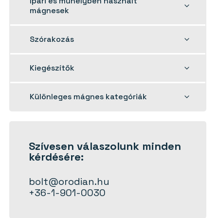
Ipari és műhelyben használt
child
mágnesek
menu
Toggle
Szórakozás
child
menu
Toggle
Kiegészítők
child
menu
Toggle
Különleges mágnes kategóriák
child
menu
Szívesen
válaszolunk
minden
kérdésére:
bolt@orodian.hu
+36-1-901-0030