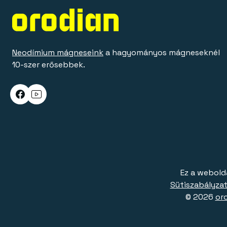
Neodímium mágneseink
a hagyományos mágneseknél
10-szer erősebbek.
Ez a webold
Sütiszabályzat
© 2026
or