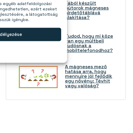
Fából készült
és egyéb adatfeldolgozási
bútorok mágneses
engedhetetlen, ezért ezeket
hirdetőtáblává
jlesztésére, a látogatottság
alakítása?
esszük igénybe.
délyezése
Tudod, hogy mi köze
van egy múltbeli
tudósnak a
mobiltelefonodhoz?
A mágneses mező
hatása arra, hogy
mennyire jól fejlődik
egy növény: Tévhit
vagy valóság?