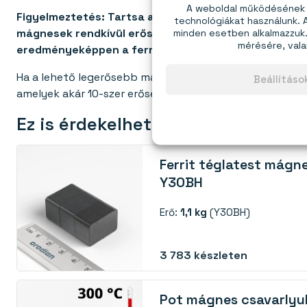
A weboldal működésének é
Figyelmeztetés: Tartsa a ferrit mágnest legalább 5
technológiákat használunk.
minden esetben alkalmazzuk. 
mágnesek rendkívül erős mágneses mezőt hoznak létr
mérésére, vala
eredményeképpen a ferrit mágnes erejének jelentős r
Ha a lehető legerősebb mágnesre van szüksége, javasolj
Beállítás
amelyek akár 10-szer erősebbek.Emellett másféle
ferri
Ez is érdekelhet:
Ferrit téglatest mágn
Y30BH
Erő:
1,1 kg
(Y30BH)
3 783
készleten
Pot mágnes csavarlyu