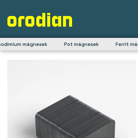
Skip
to
content
eodímium mágnesek
Pot mágnesek
Ferrit m