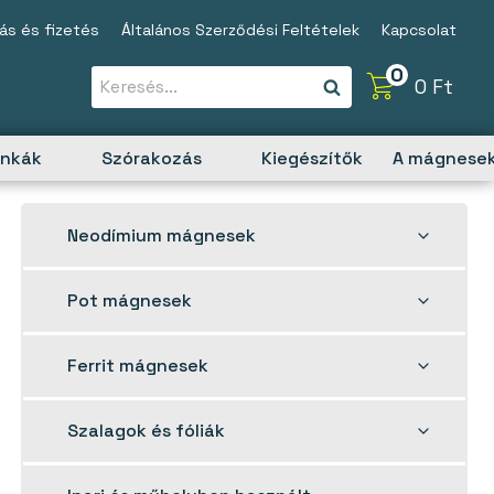
tás és fizetés
Általános Szerződési Feltételek
Kapcsolat
0
0
Ft
unkák
Szórakozás
Kiegészítők
A mágnesek
Toggle
Neodímium mágnesek
child
menu
Toggle
Pot mágnesek
child
menu
Toggle
Ferrit mágnesek
child
menu
Toggle
Szalagok és fóliák
child
menu
Toggle