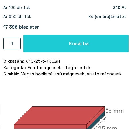
Ár 160 db-tól:
210 Ft
Ár 650 db-tól:
Kérjen árajánlatot
17 396 készleten
Ferrit
Kosárba
téglatest
mágnes
Cikkszám:
K40-25-5-Y30BH
40×25×5
Kategória:
Ferrit mágnesek - téglatestek
mm
Címkék:
Magas hőellenállású mágnesek
,
Vízálló mágnesek
-
Y30BH
mennyiség
5 mm
25 mm