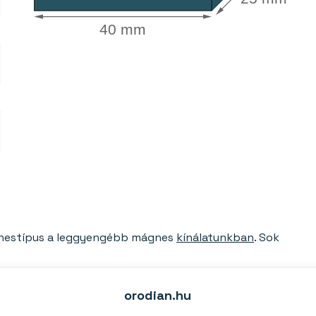
40 mm
gnestípus a leggyengébb mágnes
kínálatunkban
. Sok
ültéri használatra is alkalmas. Kevésbé törékeny, mint az
kor). Még nagyon magas hőmérsékleten sem veszíti el
orodian.hu