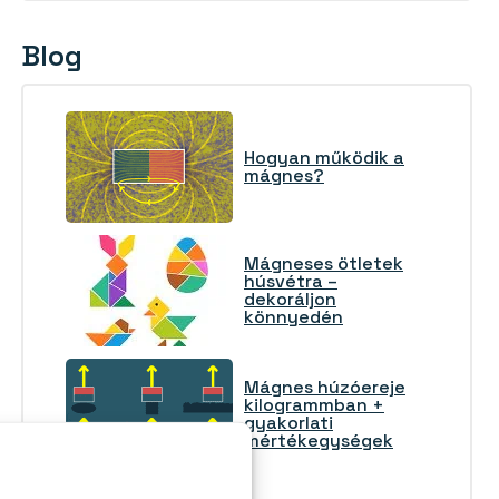
Blog
Hogyan működik a
mágnes?
Mágneses ötletek
húsvétra –
dekoráljon
könnyedén
Mágnes húzóereje
kilogrammban +
gyakorlati
mértékegységek