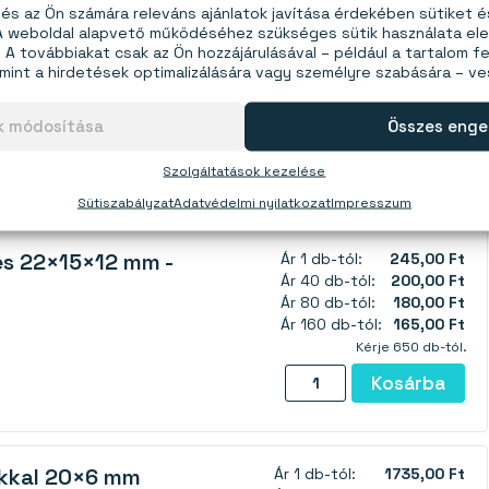
s az Ön számára releváns ajánlatok javítása érdekében sütiket 
 cm távolságra a neodímium mágnesektől. A neodímium
 A weboldal alapvető működéséhez szükséges sütik használata el
A továbbiakat csak az Ön hozzájárulásával – például a tartalom fe
e, amely demagnetizálhatja a ferrit mágnest, ennek
mint a hirdetések optimalizálására vagy személyre szabására – v
észét elveszítheti.
uk, hogy használja ehelyett
neodímium mágneseinket
,
ok módosítása
Összes enge
t mágneseket
is árusítunk.
Szolgáltatások kezelése
Sütiszabályzat
Adatvédelmi nyilatkozat
Impresszum
es 22×15×12 mm -
Ár 1 db-tól:
245,00 Ft
Ár 40 db-tól:
200,00 Ft
Ár 80 db-tól:
180,00 Ft
Ár 160 db-tól:
165,00 Ft
Kérje 650 db-tól.
Ferrit
Kosárba
téglatest
mágnes
22×15×12
kkal 20×6 mm
Ár 1 db-tól:
1735,00 Ft
mm