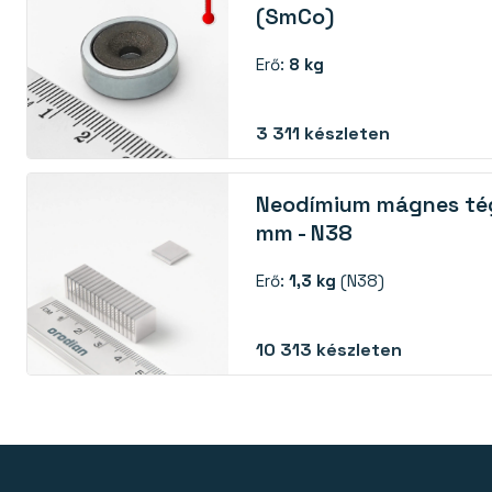
(SmCo)
Erő:
8 kg
3 311
készleten
Neodímium mágnes té
mm - N38
Erő:
1,3 kg
(N38)
10 313
készleten