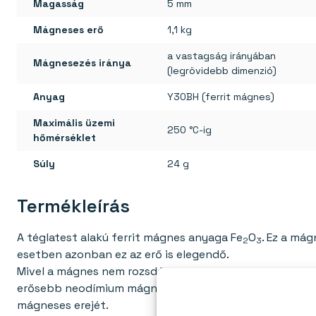
Magasság
5 mm
Mágneses erő
1,1 kg
a vastagság irányában
Mágnesezés iránya
(legrövidebb dimenzió)
Anyag
Y30BH (ferrit mágnes)
Maximális üzemi
250 °C-ig
hőmérséklet
Súly
24 g
Termékleírás
A téglatest alakú ferrit mágnes anyaga Fe
O
. Ez a má
2
3
esetben azonban ez az erő is elegendő.
Mivel a mágnes nem rozsdásodik nedves környezetben, k
erősebb neodímium mágnesek (nem törik össze ütközés
mágneses erejét.