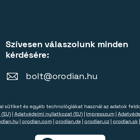
mennyiség
Szívesen válaszolunk minden
kérdésére:
bolt@orodian.hu
al sütiket és egyéb technológiákat használ az adatok feld
 (EU)
|
Adatvédelmi nyilatkozat (EU)
|
Impresszum
|
Adatvéde
odian.hu
|
orodian.com
|
orodian.de
|
orodian.cz
|
orodian.sk