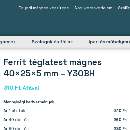
Egyedi mágnes készítése
Nagykereskedelem
Szállí
ágnesek
Szalagok és fóliák
Ipari és műhelym
Ferrit téglatest mágnes
40×25×5 mm – Y30BH
310
Ft
Áfával
Mennyiségi kedvezmények
Ár 1 db-tól:
310 Ft
Ár 40 db-tól:
260 Ft
Ár 80 db-tól:
230 Ft