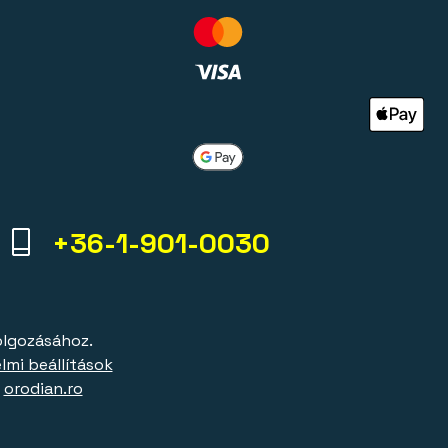
+36-1-901-0030
olgozásához.
lmi beállítások
|
orodian.ro