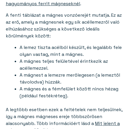
hagyományos ferrit mágneseknél
.
A fenti táblázat a mágnes vonzóerejét mutatja. Ez az
az erő, amely a mágnesnek egy sík acéllemezről való
elhúzásához szükséges a következő ideális
körülmények között:
A lemez tiszta acélból készült, és legalább fele
olyan vastag, mint a mágnes.
A mágnes teljes felületével érintkezik az
acéllemezzel.
A mágnest a lemezre merőlegesen (a lemeztől
távolodva) húzzák.
A mágnes és a fémfelület között nincs hézag
(például festékréteg).
A legtöbb esetben ezek a feltételek nem teljesülnek,
így a mágnes mágneses ereje többszörösen
alacsonyabb. Több információért lásd a
Mit jelent a