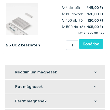
Ár 1 db-tól:
145,00 Ft
Ár 60 db-tól:
130,00 Ft
Ár 150 db-tól:
120,00 Ft
Ár 500 db-tól:
105,00 Ft
Kérje 1 500 db-tól.
Kosárba
25 802
készleten
Toggle
Neodímium mágnesek
child
menu
Toggle
Pot mágnesek
child
menu
Toggle
Ferrit mágnesek
child