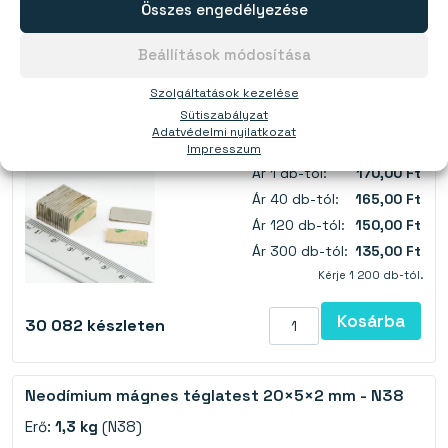
Összes engedélyezése
Ez is érdekelhet:
Beállítások módosítása
Neodímium mágnes téglatest 20×10×1 mm
matricával - N38
Szolgáltatások kezelése
Sütiszabályzat
Erő:
0,88 kg
(N38)
Adatvédelmi nyilatkozat
Impresszum
Ár 1 db-tól:
170,00 Ft
Ár 40 db-tól:
165,00 Ft
Ár 120 db-tól:
150,00 Ft
Ár 300 db-tól:
135,00 Ft
Kérje 1 200 db-tól.
Kosárba
30 082
készleten
Neodímium mágnes téglatest 20×5×2 mm - N38
Erő:
1,3 kg
(N38)