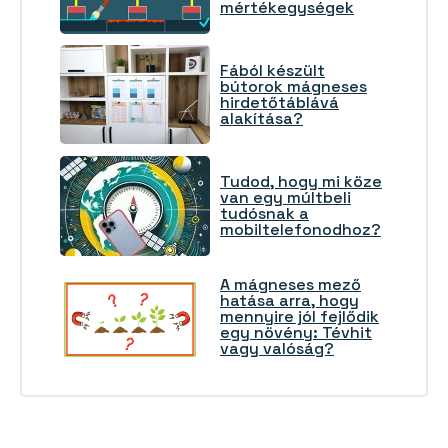
mértékegységek
Fából készült
bútorok mágneses
hirdetőtáblává
alakítása?
Tudod, hogy mi köze
van egy múltbeli
tudósnak a
mobiltelefonodhoz?
A mágneses mező
hatása arra, hogy
mennyire jól fejlődik
egy növény: Tévhit
vagy valóság?