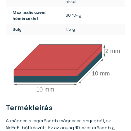
nikkel
Maximális üzemi
80 °C-ig
hőmérséklet
Súly
1,5 g
2 mm
10 mm
10 mm
Termékleírás
A mágnes a legerősebb mágneses anyagból, az
NdFeB-ből készült. Ez az anyag 10-szer erősebb
a