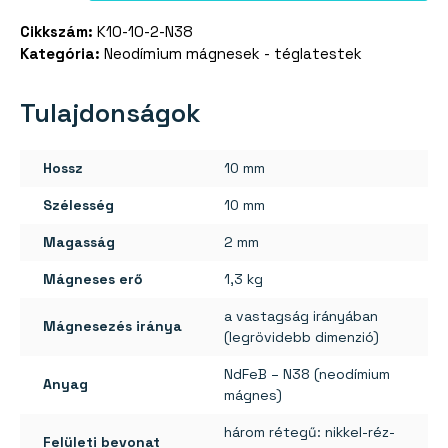
téglatest
Cikkszám:
K10-10-2-N38
10×10×2
Kategória:
Neodímium mágnesek - téglatestek
mm
-
N38
Tulajdonságok
mennyiség
Hossz
10 mm
Szélesség
10 mm
Magasság
2 mm
Mágneses erő
1,3 kg
a vastagság irányában
Mágnesezés iránya
(legrövidebb dimenzió)
NdFeB – N38 (neodímium
Anyag
mágnes)
három rétegű: nikkel-réz-
Felületi bevonat