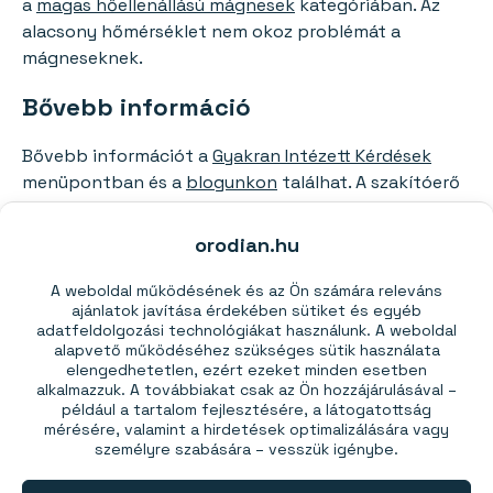
a
magas hőellenállású mágnesek
kategóriában. Az
alacsony hőmérséklet nem okoz problémát a
mágneseknek.
Bővebb információ
Bővebb információt a
Gyakran Intézett Kérdések
menüpontban és a
blogunkon
találhat. A szakítóerő
és a mágneses mező bármelyik
neodímium
mágneshez
kiszámolható a
Mágneses
orodian.hu
számológépünk
használatával.
A weboldal működésének és az Ön számára releváns
Tanácsra van szüksége?
ajánlatok javítása érdekében sütiket és egyéb
adatfeldolgozási technológiákat használunk. A weboldal
alapvető működéséhez szükséges sütik használata
Mágnesszakértőink minden munkanapon az Ön
elengedhetetlen, ezért ezeket minden esetben
rendelkezésére állnak. Ha tanácsra van szüksége a
alkalmazzuk. A továbbiakat csak az Ön hozzájárulásával –
például a tartalom fejlesztésére, a látogatottság
választással kapcsolatban, forduljon hozzánk
mérésére, valamint a hirdetések optimalizálására vagy
bizalommal emailben a
bolt@orodian.hu
címen vagy
személyre szabására – vesszük igénybe.
a +36-1-901-0030–as telefonszámon.