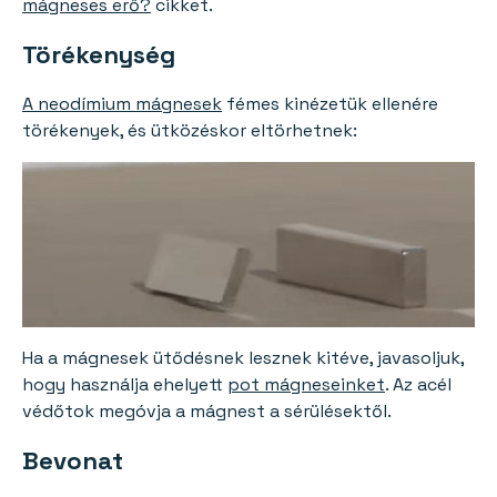
mágneses erő?
cikket.
Törékenység
A neodímium mágnesek
fémes kinézetük ellenére
törékenyek, és ütközéskor eltörhetnek:
Ha a mágnesek ütődésnek lesznek kitéve, javasoljuk,
hogy használja ehelyett
pot mágneseinket
. Az acél
védőtok megóvja a mágnest a sérülésektől.
Bevonat