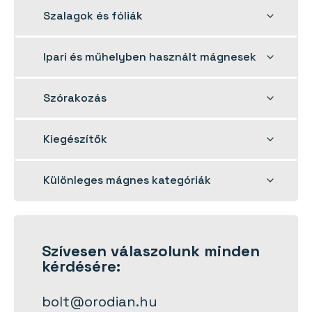
menu
Toggle
Szalagok és fóliák
child
menu
Toggle
Ipari és műhelyben használt mágnesek
child
menu
Toggle
Szórakozás
child
menu
Toggle
Kiegészítők
child
menu
Toggle
Különleges mágnes kategóriák
child
menu
Szívesen
válaszolunk
minden
kérdésére:
bolt@orodian.hu