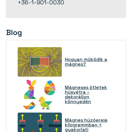
+36-1-901-0030
Blog
Hogyan működik a
mágnes?
Mágneses ötletek
húsvétra –
dekoráljon
könnyedén
Mágnes húzóereje
kilogrammban +
gyakorlati