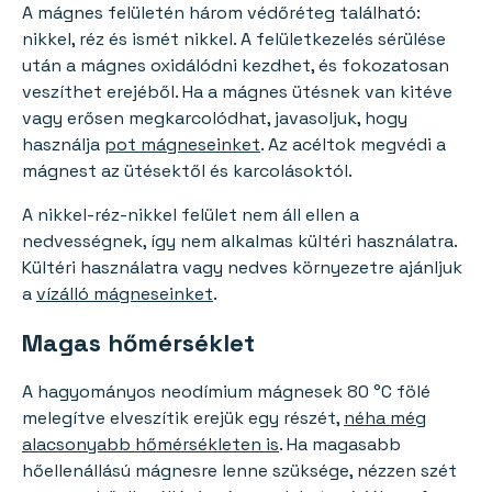
A mágnes felületén három védőréteg található:
nikkel, réz és ismét nikkel. A felületkezelés sérülése
után a mágnes oxidálódni kezdhet, és fokozatosan
veszíthet erejéből. Ha a mágnes ütésnek van kitéve
vagy erősen megkarcolódhat, javasoljuk, hogy
használja
pot mágneseinket
. Az acéltok megvédi a
mágnest az ütésektől és karcolásoktól.
A nikkel-réz-nikkel felület nem áll ellen a
nedvességnek, így nem alkalmas kültéri használatra.
Kültéri használatra vagy nedves környezetre ajánljuk
a
vízálló mágneseinket
.
Magas hőmérséklet
A hagyományos neodímium mágnesek 80 °C fölé
melegítve elveszítik erejük egy részét,
néha még
alacsonyabb hőmérsékleten is
. Ha magasabb
hőellenállású mágnesre lenne szüksége, nézzen szét