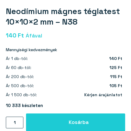
Neodímium mágnes téglatest
10×10×2 mm – N38
140
Ft
Áfával
Mennyiségi kedvezmények
Ár 1 db-tól:
140 Ft
Ár 60 db-tól:
125 Ft
Ár 200 db-tól:
115 Ft
Ár 500 db-tól:
105 Ft
Ár 1 500 db-tól:
Kérjen árajánlatot
10 333 készleten
Neodímium
Kosárba
mágnes