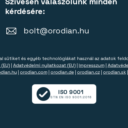
Szívesen válaszolunk minden
kérdésére:
bolt@orodian.hu
al sütiket és egyéb technológiákat használ az adatok feld
 (EU)
|
Adatvédelmi nyilatkozat (EU)
|
Impresszum
|
Adatvéde
odian.hu
|
orodian.com
|
orodian.de
|
orodian.cz
|
orodian.sk
ISO 9001
STN EN ISO 9001:2016