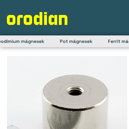
Skip
to
content
eodímium mágnesek
Pot mágnesek
Ferrit m