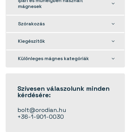
Ipari és műhelyben használt
child
mágnesek
menu
Toggle
Szórakozás
child
menu
Toggle
Kiegészítők
child
menu
Toggle
Különleges mágnes kategóriák
child
menu
Szívesen
válaszolunk
minden
kérdésére:
bolt@orodian.hu
+36-1-901-0030