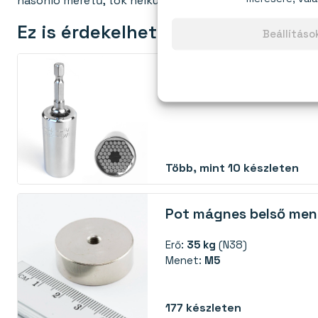
hasonló méretű, tok nélküli szabványos neodímium má
Ez is érdekelhet:
Beállítás
Univerzális dugókulcs 
csatlakozóval
Több, mint 10 készleten
Pot mágnes belső men
Erő:
35 kg
(N38)
Menet:
M5
177
készleten