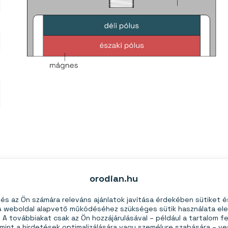
 NdFeB-ből készül. Ez egy védő acéltokba van ágyazva,
orodian.hu
eli a teljes húzóerőt.
s az Ön számára releváns ajánlatok javítása érdekében sütiket 
 egy nagy mágneses lencse, amely minden erejét a mágnes
 A weboldal alapvető működéséhez szükséges sütik használata el
nyeként a mágnes nagyobb húzóerővel rendelkezik, mint a
A továbbiakat csak az Ön hozzájárulásával – például a tartalom fe
mint a hirdetések optimalizálására vagy személyre szabására – v