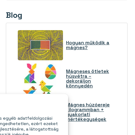
Blog
Hogyan működik a
mágnes?
Mágneses ötletek
húsvétra –
dekoráljon
könnyedén
Mágnes húzóereje
kilogrammban +
gyakorlati
és egyéb adatfeldolgozási
mértékegységek
engedhetetlen, ezért ezeket
jlesztésére, a látogatottság
esszük igénybe.