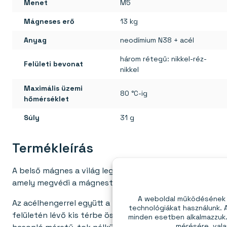
Menet
M5
Mágneses erő
13 kg
Anyag
neodímium N38 + acél
három rétegű: nikkel-réz-
Felületi bevonat
nikkel
Maximális üzemi
80 °C-ig
hőmérséklet
Súly
31 g
Termékleírás
A belső mágnes a világ legerősebb mágneses anyagából,
amely megvédi a mágnest a sérülésektől, ugyanakkor növ
A weboldal működésének é
Az acélhengerrel együtt a mágnes úgy viselkedik, mint
technológiákat használunk.
felületén lévő kis térbe összpontosítja. Ennek eredmé
minden esetben alkalmazzuk. 
mérésére, vala