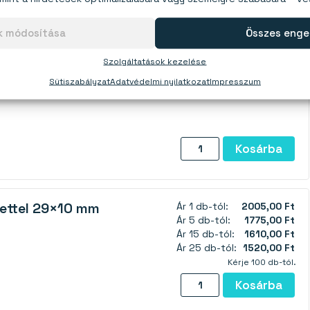
gnesek.
ok módosítása
Összes enge
Szolgáltatások kezelése
fúrófej
Ár 1 db-tól:
3390,00 Ft
Sütiszabályzat
Adatvédelmi nyilatkozat
Impresszum
Univerzális
Kosárba
dugókulcs
fúrófej
csatlakozóval
ettel 29×10 mm
Ár 1 db-tól:
2005,00 Ft
mennyiség
Ár 5 db-tól:
1775,00 Ft
Ár 15 db-tól:
1610,00 Ft
Ár 25 db-tól:
1520,00 Ft
Kérje 100 db-tól.
Pot
Kosárba
mágnes