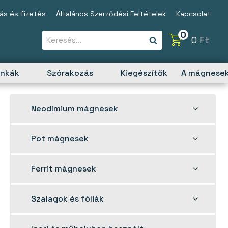
tás és fizetés
Általános Szerződési Feltételek
Kapcsolat
0
0
Ft
unkák
Szórakozás
Kiegészítők
A mágnesek
Toggle
Neodímium mágnesek
child
menu
Toggle
Pot mágnesek
child
menu
Toggle
Ferrit mágnesek
child
menu
Toggle
Szalagok és fóliák
child
menu
Toggle