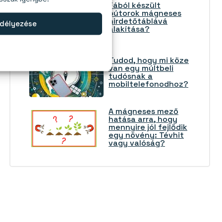
Fából készült
bútorok mágneses
hirdetőtáblává
délyezése
alakítása?
Tudod, hogy mi köze
van egy múltbeli
tudósnak a
mobiltelefonodhoz?
A mágneses mező
hatása arra, hogy
mennyire jól fejlődik
egy növény: Tévhit
vagy valóság?