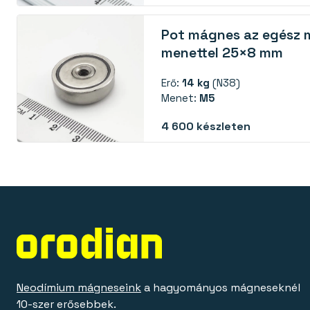
Pot mágnes az egész 
menettel 25×8 mm
Erő:
14 kg
(N38)
Menet:
M5
4 600
készleten
Neodímium mágneseink
a hagyományos mágneseknél
10-szer erősebbek.