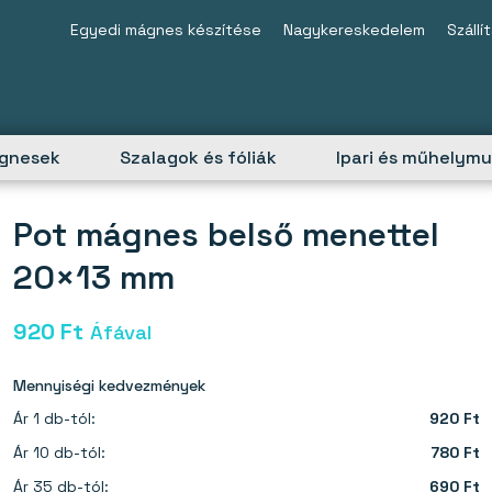
Egyedi mágnes készítése
Nagykereskedelem
Szállí
ágnesek
Szalagok és fóliák
Ipari és műhelym
Pot mágnes belső menettel
20×13 mm
920
Ft
Áfával
Mennyiségi kedvezmények
Ár 1 db-tól:
920 Ft
Ár 10 db-tól:
780 Ft
Ár 35 db-tól:
690 Ft