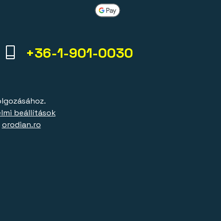
+36-1-901-0030
olgozásához.
lmi beállítások
|
orodian.ro