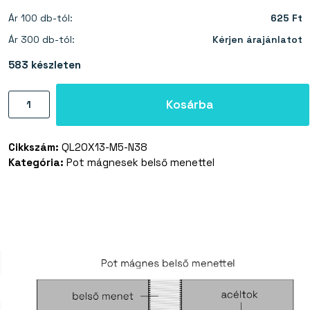
Ár 100 db-tól:
625 Ft
Ár 300 db-tól:
Kérjen árajánlatot
583 készleten
Pot
Kosárba
mágnes
belső
Cikkszám:
QL20X13-M5-N38
menettel
Kategória:
Pot mágnesek belső menettel
20×13
mm
mennyiség