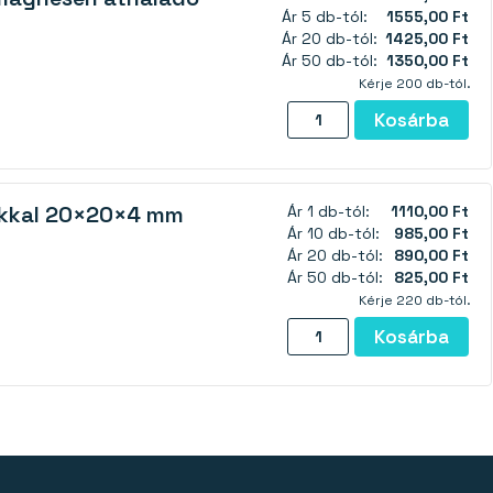
20×13
Ár 5 db-tól:
1555,00 Ft
mm
Ár 20 db-tól:
1425,00 Ft
mennyiség
Ár 50 db-tól:
1350,00 Ft
Kérje 200 db-tól.
Pot
Kosárba
mágnes
az
egész
ukkal 20×20×4 mm
Ár 1 db-tól:
1110,00 Ft
mágnesen
Ár 10 db-tól:
985,00 Ft
áthaladó
Ár 20 db-tól:
890,00 Ft
menettel
Ár 50 db-tól:
825,00 Ft
32×8
Kérje 220 db-tól.
mm
Pot
Kosárba
mennyiség
mágnes
csavarlyukkal
20×20×4
mm
mennyiség