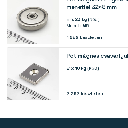
menettel 32×8 mm
Erő:
23 kg
(N38)
Menet:
M5
1 982
készleten
Pot mágnes csavarly
Erő:
10 kg
(N38)
3 263
készleten