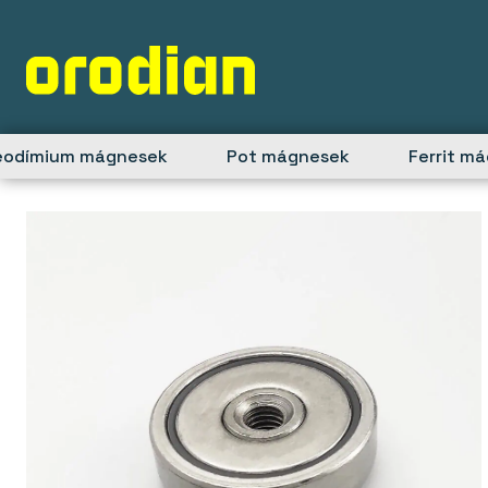
Skip
to
content
eodímium mágnesek
Pot mágnesek
Ferrit m