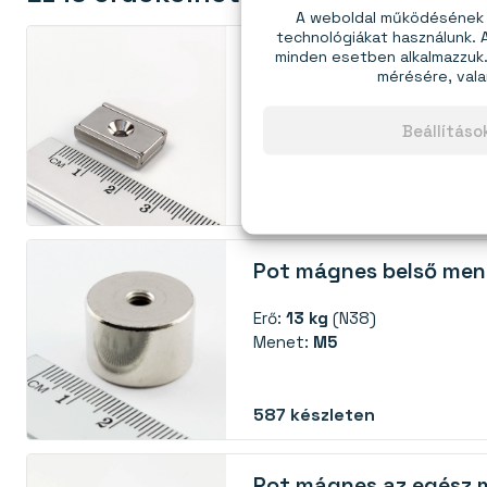
A weboldal működésének é
technológiákat használunk.
Pot mágnes csavarlyu
minden esetben alkalmazzuk. 
mérésére, vala
Erő:
7,4 kg
(N38)
Beállítás
251
készleten
Pot mágnes belső men
Erő:
13 kg
(N38)
Menet:
M5
587
készleten
Pot mágnes az egész 