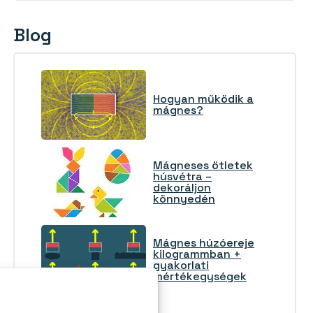
Blog
Hogyan működik a
mágnes?
Mágneses ötletek
húsvétra –
dekoráljon
könnyedén
Mágnes húzóereje
kilogrammban +
gyakorlati
mértékegységek