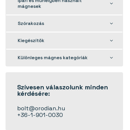
Ipari és műhelyben használt
child
mágnesek
menu
Toggle
Szórakozás
child
menu
Toggle
Kiegészítők
child
menu
Toggle
Különleges mágnes kategóriák
child
menu
Szívesen
válaszolunk
minden
kérdésére:
bolt@orodian.hu
+36-1-901-0030