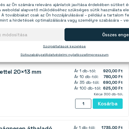
s az Ön számára releváns ajánlatok javítása érdekében sütiket 
 A weboldal alapvető működéséhez szükséges sütik használata el
kkal 20×13,5×5 mm
Ár 1 db-tól:
650,00 Ft
A továbbiakat csak az Ön hozzájárulásával – például a tartalom fe
Ár 15 db-tól:
580,00 Ft
mint a hirdetések optimalizálására vagy személyre szabására – v
Ár 40 db-tól:
520,00 Ft
Ár 100 db-tól:
495,00 Ft
ok módosítása
Összes enge
Kérje 450 db-tól.
Pot
Kosárba
Szolgáltatások kezelése
mágnes
Sütiszabályzat
Adatvédelmi nyilatkozat
Impresszum
csavarlyukkal
20×13,5×5
ettel 20×13 mm
Ár 1 db-tól:
920,00 Ft
mm
Ár 10 db-tól:
780,00 Ft
mennyiség
Ár 35 db-tól:
690,00 Ft
Ár 100 db-tól:
625,00 Ft
Kérje 300 db-tól.
Pot
Kosárba
mágnes
belső
menettel
mágnesen áthaladó
Ár 1 db-tól:
1735,00 Ft