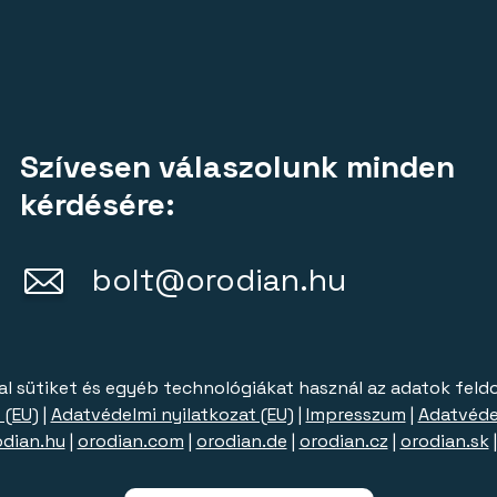
Szívesen válaszolunk minden
kérdésére:
bolt@orodian.hu
al sütiket és egyéb technológiákat használ az adatok feld
 (EU)
|
Adatvédelmi nyilatkozat (EU)
|
Impresszum
|
Adatvéde
odian.hu
|
orodian.com
|
orodian.de
|
orodian.cz
|
orodian.sk