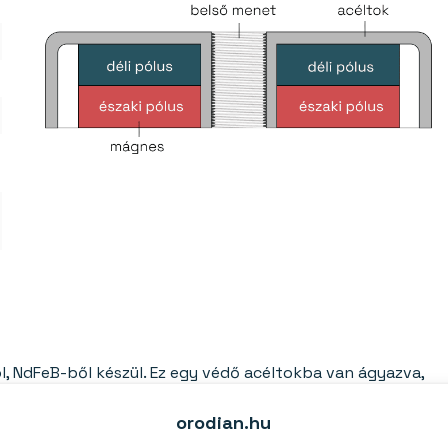
 NdFeB-ből készül. Ez egy védő acéltokba van ágyazva,
veli a teljes mágneses erőt.
orodian.hu