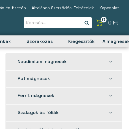
tás és fizetés
Általános Szerződési Feltételek
Kapcsolat
0
0
Ft
unkák
Szórakozás
Kiegészítők
A mágnesek
Toggle
Neodímium mágnesek
child
menu
Toggle
Pot mágnesek
child
menu
Toggle
Ferrit mágnesek
child
menu
Toggle
Szalagok és fóliák
child
menu
Toggle