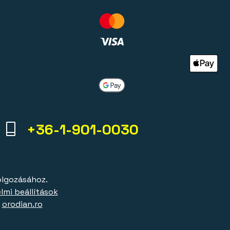
+36-1-901-0030
olgozásához.
lmi beállítások
|
orodian.ro