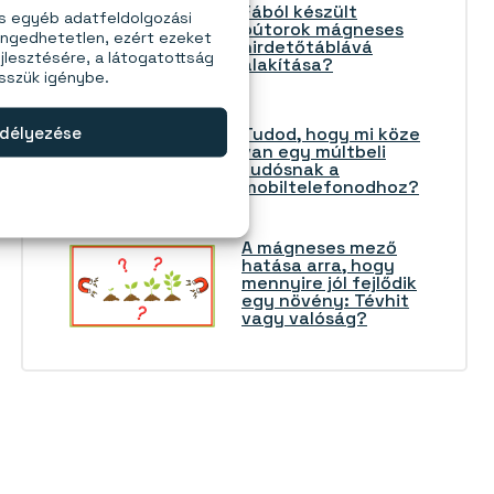
Fából készült
és egyéb adatfeldolgozási
bútorok mágneses
engedhetetlen, ezért ezeket
hirdetőtáblává
jlesztésére, a látogatottság
alakítása?
esszük igénybe.
délyezése
Tudod, hogy mi köze
van egy múltbeli
tudósnak a
mobiltelefonodhoz?
A mágneses mező
hatása arra, hogy
mennyire jól fejlődik
egy növény: Tévhit
vagy valóság?