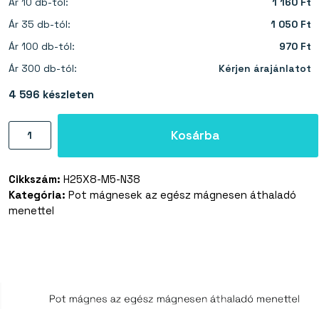
Ár 10 db-tól:
1 160 Ft
Ár 35 db-tól:
1 050 Ft
Ár 100 db-tól:
970 Ft
Ár 300 db-tól:
Kérjen árajánlatot
4 596 készleten
Pot
Kosárba
mágnes
az
Cikkszám:
H25X8-M5-N38
egész
Kategória:
Pot mágnesek az egész mágnesen áthaladó
mágnesen
menettel
áthaladó
menettel
25×8
mm
mennyiség