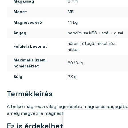
Magasság
8 mm
Menet
M5
Mágneses erő
14 kg
Anyag
neodímium N38 + acél + gumi
három rétegű: nikkel-réz-
Felületi bevonat
nikkel
Maximális üzemi
80 °C-ig
hőmérséklet
Súly
23 g
Termékleírás
A belső mágnes a világ legerősebb mágneses anyagából,
amely megvédi a mágnest a sérülésektől, ugyanakkor nö
Ez is érdekelhet: