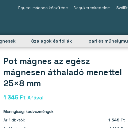
Egyedi mágnes készítése
Nagykereskedelem
Szállí
ágnesek
Szalagok és fóliák
Ipari és műhelym
Pot mágnes az egész
mágnesen áthaladó menettel
25×8 mm
1 345
Ft
Áfával
Mennyiségi kedvezmények
Ár 1 db-tól:
1 345 Ft