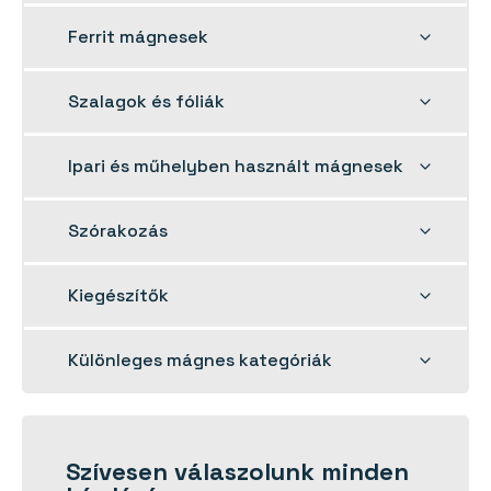
menu
Toggle
Ferrit mágnesek
child
menu
Toggle
Szalagok és fóliák
child
menu
Toggle
Ipari és műhelyben használt mágnesek
child
menu
Toggle
Szórakozás
child
menu
Toggle
Kiegészítők
child
menu
Toggle
Különleges mágnes kategóriák
child
menu
Szívesen
válaszolunk
minden