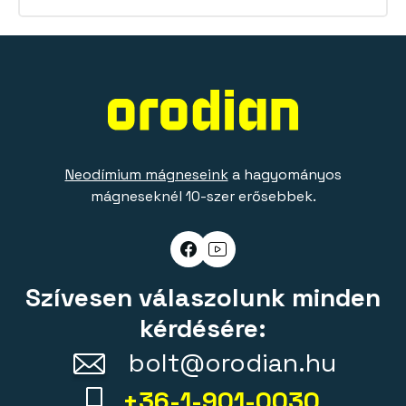
Neodímium mágneseink
a hagyományos
mágneseknél 10-szer erősebbek.
Szívesen válaszolunk minden
kérdésére:
bolt@orodian.hu
+36-1-901-0030