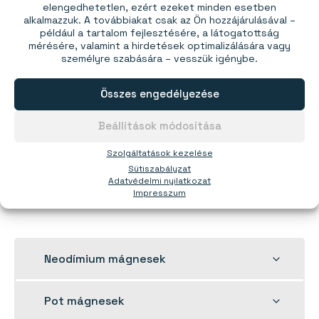
elengedhetetlen, ezért ezeket minden esetben
alkalmazzuk. A továbbiakat csak az Ön hozzájárulásával –
például a tartalom fejlesztésére, a látogatottság
Mágneses karkötő
mérésére, valamint a hirdetések optimalizálására vagy
személyre szabására – vesszük igénybe.
Ár 1 db-tól:
2130,00 Ft
Összes engedélyezése
Beállítások módosítása
Szolgáltatások kezelése
Sütiszabályzat
Kosárba
Több, mint 10 készleten
Adatvédelmi nyilatkozat
Impresszum
Toggle
Neodímium mágnesek
child
menu
Toggle
Pot mágnesek
child