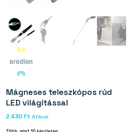
Mágneses teleszkópos rúd
LED világítással
2 430
Ft
Áfával
Több, mint 10 készleten