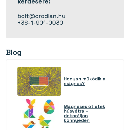
kérdésére:
bolt@orodian.hu
+36-1-901-0030
Blog
Hogyan működik a
mágnes?
Mágneses ötletek
húsvétra –
dekoráljon
könnyedén