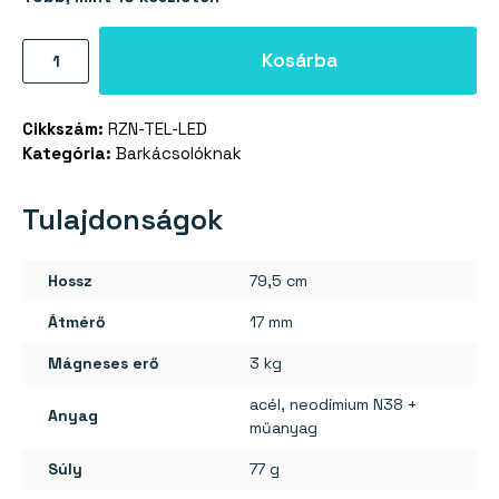
Mágneses
Kosárba
teleszkópos
rúd
Cikkszám:
RZN-TEL-LED
LED
Kategória:
Barkácsolóknak
világítással
mennyiség
Tulajdonságok
Hossz
79,5 cm
Átmérő
17 mm
Mágneses erő
3 kg
acél, neodímium N38 +
Anyag
műanyag
Súly
77 g