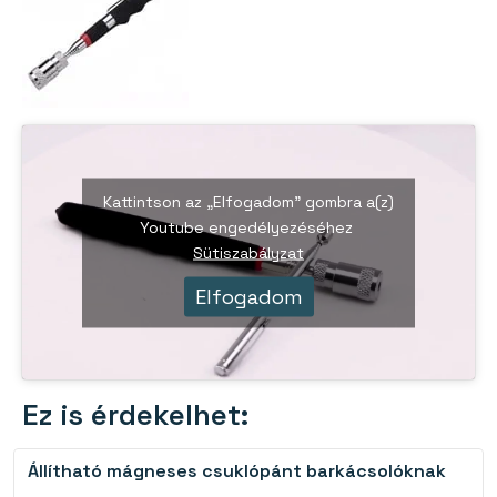
Kattintson az „Elfogadom” gombra a(z)
Youtube engedélyezéséhez
Sütiszabályzat
Elfogadom
Ez is érdekelhet:
Állítható mágneses csuklópánt barkácsolóknak