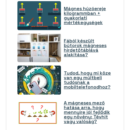
Mágnes húzóereje
kilogrammban +
gyakorlati
mértékegységek
Fából készült
bútorok mágneses
hirdetőtáblává
alakítása?
Tudod, hogy mi köze
van egy múltbeli
tudósnak a
mobiltelefonodhoz?
A mágneses mező
hatása arra, hogy
mennyire jól fejlődik
egy növény: Tévhit
vagy valóság?