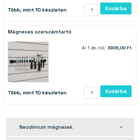
Kosárba
Több, mint 10 készleten
Mágneses szerszámtartó
Ár 1 db-tól:
3905,00 Ft
Kosárba
Több, mint 10 készleten
Toggle
Neodímium mágnesek
child