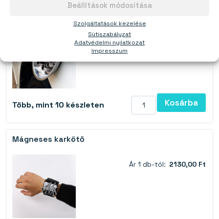
Beállítások módosítása
Mágneses tál
Szolgáltatások kezelése
Ár 1 db-tól:
2170,00 Ft
Sütiszabályzat
Adatvédelmi nyilatkozat
Impresszum
Kosárba
Több, mint 10 készleten
Mágneses karkötő
Ár 1 db-tól:
2130,00 Ft