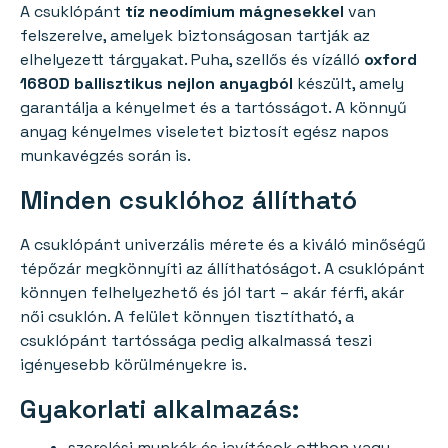
A csuklópánt
tíz neodímium mágnesekkel
van
felszerelve, amelyek biztonságosan tartják az
elhelyezett tárgyakat. Puha, szellős és vízálló
oxford
1680D ballisztikus nejlon anyagból
készült, amely
garantálja a kényelmet és a tartósságot. A könnyű
anyag kényelmes viseletet biztosít egész napos
munkavégzés során is.
Minden csuklóhoz állítható
A csuklópánt univerzális mérete és a kiváló minőségű
tépőzár megkönnyíti az állíthatóságot. A csuklópánt
könnyen felhelyezhető és jól tart – akár férfi, akár
női csuklón. A felület könnyen tisztítható, a
csuklópánt tartóssága pedig alkalmassá teszi
igényesebb körülményekre is.
Gyakorlati alkalmazás:
szerelési munkák és javítások otthon vagy