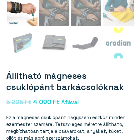
Állítható mágneses
csuklópánt barkácsolóknak
Original
Current
5 205
Ft
4 090
Ft
Áfával
price
price
Ez a mágneses csuklópánt nagyszerű eszköz minden
was:
is:
ezermester számára. Tetszőleges méretre állítható,
megbízhatóan tartja a csavarokat, anyákat, tűket,
5
4
ollót és más apró szerszámokat.