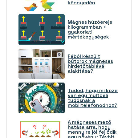
könnyedén
Mágnes húzóereje
kilogrammban +
gyakorlati
mértékegységek
Fából készült
bútorok mágneses
hirdetőtáblává
alakítása?
Tudod, hogy mi köze
van egy múltbeli
tudósnak a
mobiltelefonodhoz?
A mágneses mező
hatása arra, hogy
mennyire jól fejlődik
egy növény: Tévhit