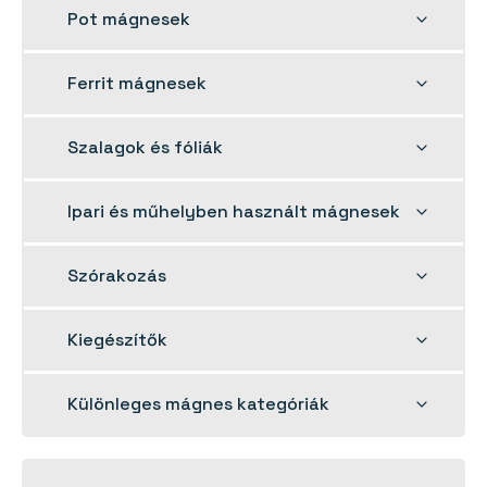
menu
Toggle
Pot mágnesek
child
menu
Toggle
Ferrit mágnesek
child
menu
Toggle
Szalagok és fóliák
child
menu
Toggle
Ipari és műhelyben használt mágnesek
child
menu
Toggle
Szórakozás
child
menu
Toggle
Kiegészítők
child
menu
Toggle
Különleges mágnes kategóriák
child
menu