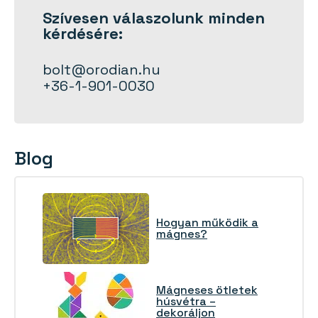
Szívesen
válaszolunk
minden
kérdésére:
bolt@orodian.hu
+36-1-901-0030
Blog
Hogyan működik a
mágnes?
Mágneses ötletek
húsvétra –
dekoráljon