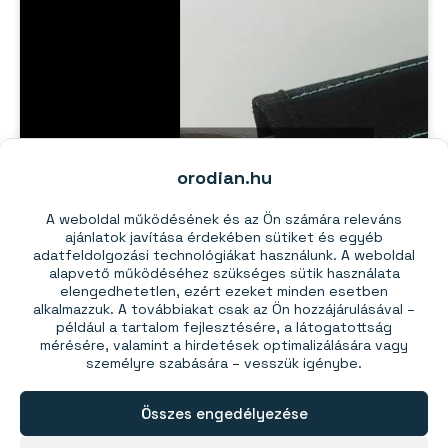
Kattintson az „Elfogadom” gombra a(z)
Youtube engedélyezéséhez
orodian.hu
Sütiszabályzat
A weboldal működésének és az Ön számára releváns
Elfogadom
ajánlatok javítása érdekében sütiket és egyéb
adatfeldolgozási technológiákat használunk. A weboldal
alapvető működéséhez szükséges sütik használata
elengedhetetlen, ezért ezeket minden esetben
alkalmazzuk. A továbbiakat csak az Ön hozzájárulásával –
például a tartalom fejlesztésére, a látogatottság
mérésére, valamint a hirdetések optimalizálására vagy
személyre szabására – vesszük igénybe.
Ez is érdekelhet:
Összes engedélyezése