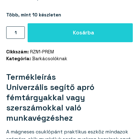
205 Ft.
090 Ft.
Több, mint 10 készleten
Állítható
Kosárba
mágneses
csuklópánt
Cikkszám:
RZN1-PREM
barkácsolóknak
Kategória:
Barkácsolóknak
mennyiség
Termékleírás
Univerzális segítő apró
fémtárgyakkal vagy
szerszámokkal való
munkavégzéshez
A mágneses csuklópánt praktikus eszköz mindazok