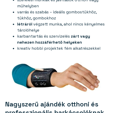
műhelyben
varrás és szabás – ideális gombostűkhöz,
tűkhöz, gombokhoz
létráról
végzett munka, ahol nincs kényelmes
tárolóhelye
karbantartás és szervizelés
zárt vagy
nehezen hozzáférhető helyeken
kreatív hobbi projektek fém alkatrészekkel
Nagyszerű ajándék otthoni és
professzionális barkácsolóknak