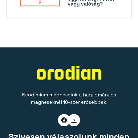
vagy valóság?
Neodímium mágneseink
a hagyományos
mágneseknél 10-szer erősebbek.
Szívesen válaszolunk minden