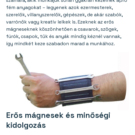
számára, akik munkájuk során gyakran kezelnek apró
fém anyagokat – legyenek azok ezermesterek,
szerelők, villanyszerelők, gépészek, de akár szabók,
varrónők vagy kreatív lelkek is. Ezeknek az erős
mágneseknek köszönhetően a csavarok, szögek,
fúrók, csapok, tűk és anyák mindig kéznél vannak,
így mindkét keze szabadon marad a munkához.
Erős mágnesek és minőségi
kidolgozás