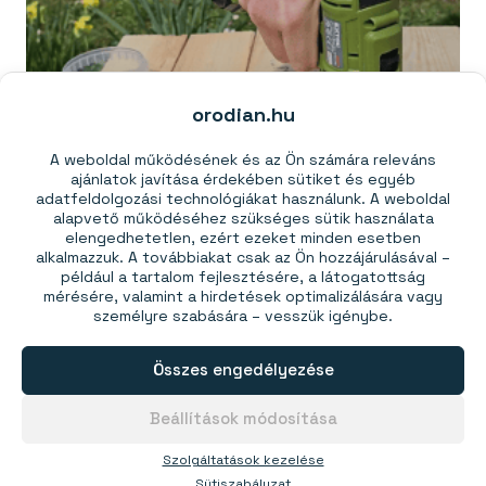
orodian.hu
A weboldal működésének és az Ön számára releváns
ajánlatok javítása érdekében sütiket és egyéb
adatfeldolgozási technológiákat használunk. A weboldal
alapvető működéséhez szükséges sütik használata
elengedhetetlen, ezért ezeket minden esetben
Mágneses kütyük férfiaknak (1.
alkalmazzuk. A továbbiakat csak az Ön hozzájárulásával –
például a tartalom fejlesztésére, a látogatottság
rész)
mérésére, valamint a hirdetések optimalizálására vagy
személyre szabására – vesszük igénybe.
Összes engedélyezése
Beállítások módosítása
Szolgáltatások kezelése
Sütiszabályzat