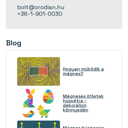
bolt@orodian.hu
+36-1-901-0030
Blog
Hogyan működik a
mágnes?
Mágneses ötletek
húsvétra –
dekoráljon
könnyedén
Mágnes húzóereje