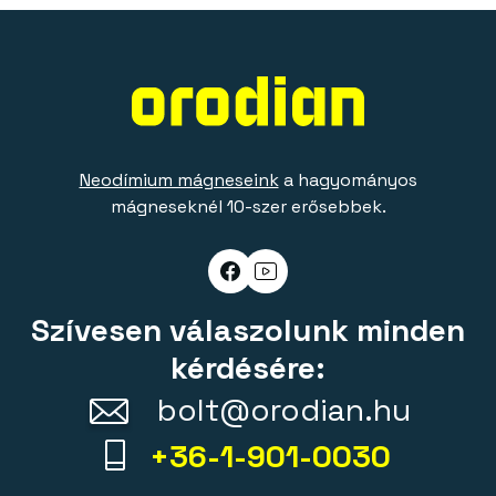
Neodímium mágneseink
a hagyományos
mágneseknél 10-szer erősebbek.
Szívesen válaszolunk minden
kérdésére:
bolt@orodian.hu
+36-1-901-0030