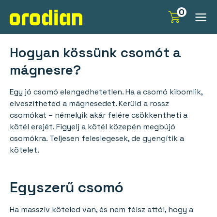
Skip
0
to
content
Hogyan kössünk csomót a
mágnesre?
Egy jó csomó elengedhetetlen. Ha a csomó kibomlik,
elveszítheted a mágnesedet. Kerüld a rossz
csomókat – némelyik akár felére csökkentheti a
kötél erejét. Figyelj a kötél közepén megbújó
csomókra. Teljesen feleslegesek, de gyengítik a
kötelet.
Egyszerű csomó
Ha masszív köteled van, és nem félsz attól, hogy a