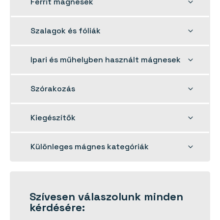
Toggle
Ferrit mágnesek
child
menu
Toggle
Szalagok és fóliák
child
menu
Toggle
Ipari és műhelyben használt mágnesek
child
menu
Toggle
Szórakozás
child
menu
Toggle
Kiegészítők
child
menu
Toggle
Különleges mágnes kategóriák
child
menu
Szívesen
válaszolunk
minden
kérdésére: