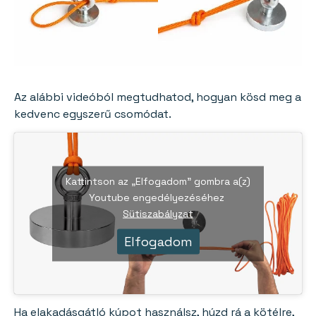
Az alábbi videóból megtudhatod, hogyan kösd meg a
kedvenc egyszerű csomódat.
Kattintson az „Elfogadom” gombra a(z)
Youtube engedélyezéséhez
Sütiszabályzat
Elfogadom
Ha elakadásgátló kúpot használsz, húzd rá a kötélre,