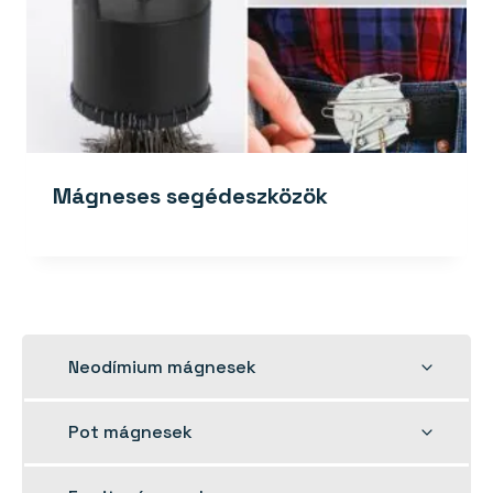
Mágneses segédeszközök
Toggle
Neodímium mágnesek
child
menu
Toggle
Pot mágnesek
child
menu