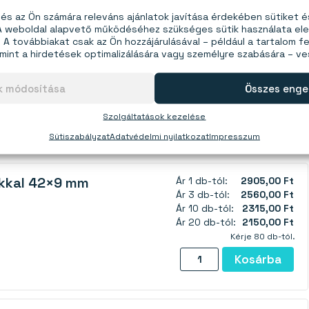
s az Ön számára releváns ajánlatok javítása érdekében sütiket 
0 kg acélt bír el, ha legalább 8 mm vastag, ha a tartó
 A weboldal alapvető működéséhez szükséges sütik használata el
 oldalával függőlegesen lefelé mutat, és felfelé vonzza az
A továbbiakat csak az Ön hozzájárulásával – például a tartalom fe
a fémtárgyat a tartóról oldalra húzzuk, mint ahhoz, hogy a
mint a hirdetések optimalizálására vagy személyre szabására – v
s nem a mennyezethez) rögzítjük, és a tárgyakat oldalról
ok módosítása
Összes enge
an (tehát taszítják egymást).
Szolgáltatások kezelése
Sütiszabályzat
Adatvédelmi nyilatkozat
Impresszum
kkal 42×9 mm
Ár 1 db-tól:
2905,00 Ft
Ár 3 db-tól:
2560,00 Ft
Ár 10 db-tól:
2315,00 Ft
Ár 20 db-tól:
2150,00 Ft
Kérje 80 db-tól.
Pot
Kosárba
mágnes
csavarlyukkal
42×9