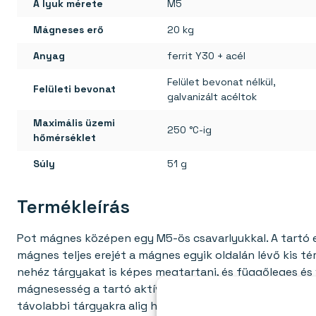
A lyuk mérete
M5
Mágneses erő
20 kg
Anyag
ferrit Y30 + acél
Felület bevonat nélkül,
Felületi bevonat
galvanizált acéltok
Maximális üzemi
250 °C-ig
hőmérséklet
Súly
51 g
Termékleírás
Pot mágnes középen egy M5-ös csavarlyukkal. A tartó e
mágnes teljes erejét a mágnes egyik oldalán lévő kis 
nehéz tárgyakat is képes megtartani, és függőleges és 
mágnesesség a tartó aktív oldalának felületére koncent
távolabbi tárgyakra alig hat. A tartó hátoldala nem má