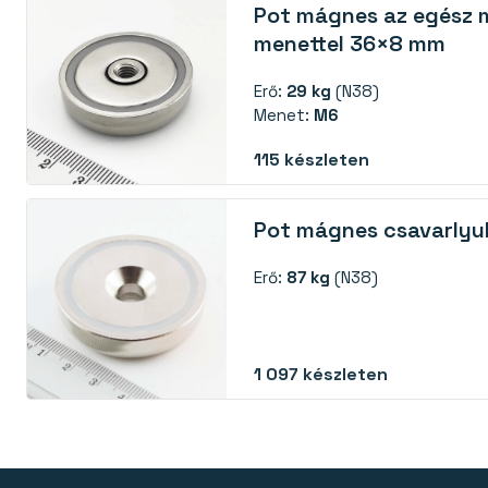
Pot mágnes az egész 
menettel 36×8 mm
Erő:
29 kg
(N38)
Menet:
M6
115
készleten
Pot mágnes csavarlyu
Erő:
87 kg
(N38)
1 097
készleten