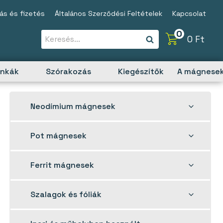
tás és fizetés
Általános Szerződési Feltételek
Kapcsolat
0
0
Ft
unkák
Szórakozás
Kiegészítők
A mágnesek
Toggle
Neodímium mágnesek
child
menu
Toggle
Pot mágnesek
child
menu
Toggle
Ferrit mágnesek
child
menu
Toggle
Szalagok és fóliák
child
menu
Toggle