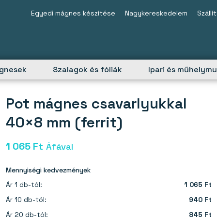
Egyedi mágnes készítése
Nagykereskedelem
Szállí
ágnesek
Szalagok és fóliák
Ipari és műhelym
Pot mágnes csavarlyukkal
40×8 mm (ferrit)
1 065
Ft
Áfával
Mennyiségi kedvezmények
Ár 1 db-tól:
1 065 Ft
Ár 10 db-tól:
940 Ft
Ár 20 db-tól:
845 Ft