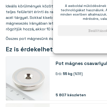
A weboldal működésének é
Ideális körülmények között egy 40×8 mm-es ferrittartó 2
technológiákat használunk.
teljes felületét érinti és rajta lóg – és ha a tartó aktív
minden esetben alkalmazzuk. 
acél tárgyat. Sokkal kisebb erő szükséges ahhoz, hogy 
mérésére, vala
mágnesezés irányában letépjük. Ha a tartót a falhoz (é
rögzítjük hozzá, akkor 10 kg-ot fog megtartani.
Beállítás
Összes pot mágnesünk északi pólusa az aktív oldalon v
Ez is érdekelhet:
Pot mágnes csavarlyu
Erő:
55 kg
(N38)
5 807
készleten