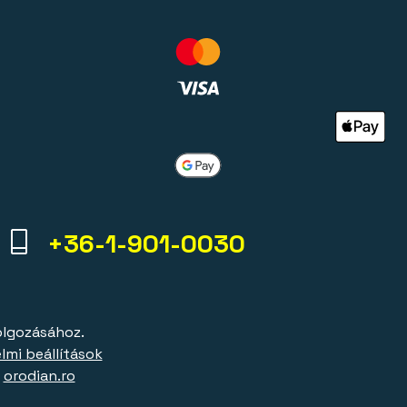
+36-1-901-0030
olgozásához.
lmi beállítások
|
orodian.ro