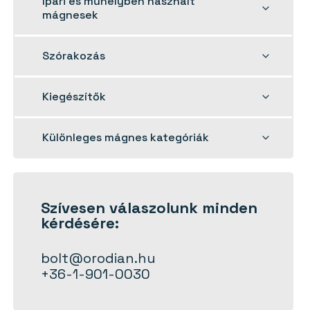
Ipari és műhelyben használt
child
mágnesek
menu
Toggle
Szórakozás
child
menu
Toggle
Kiegészítők
child
menu
Toggle
Különleges mágnes kategóriák
child
menu
Szívesen
válaszolunk
minden
kérdésére:
bolt@orodian.hu
+36-1-901-0030