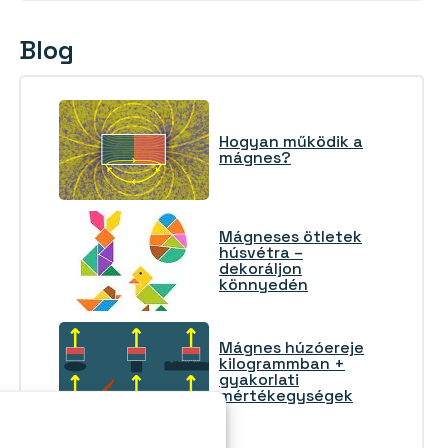
Blog
Hogyan működik a
mágnes?
Mágneses ötletek
húsvétra –
dekoráljon
könnyedén
Mágnes húzóereje
kilogrammban +
gyakorlati
mértékegységek