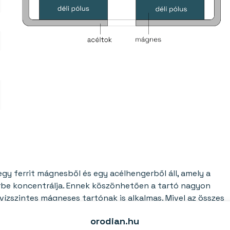
gy ferrit mágnesből és egy acélhengerből áll, amely a
térbe koncentrálja. Ennek köszönhetően a tartó nagyon
vízszintes mágneses tartónak is alkalmas. Mivel az összes
rálódik, az erő a távolsággal gyorsan csökken, így a
orodian.hu
gneses.