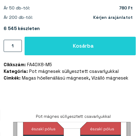
Ár 50 db-tól:
780 Ft
Ár 200 db-tól:
Kérjen árajánlatot
6 545 készleten
Pot
Kosárba
mágnes
csavarlyukkal
Cikkszám:
FA40X8-M5
40×8
Kategória:
Pot mágnesek süllyesztett csavarlyukkal
mm
Címkék:
Magas hőellenállású mágnesek
,
Vízálló mágnesek
(ferrit)
mennyiség