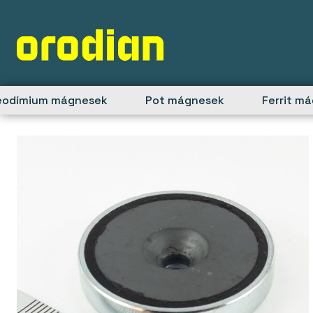
Skip
to
content
eodímium mágnesek
Pot mágnesek
Ferrit m