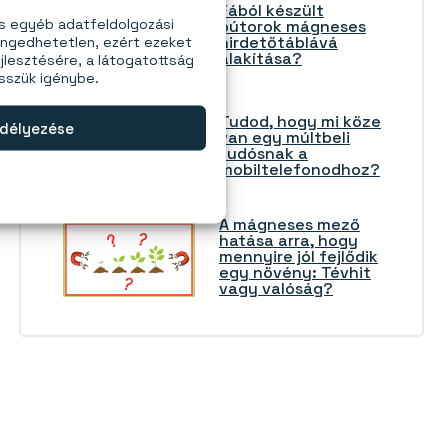
Fából készült
és egyéb adatfeldolgozási
bútorok mágneses
hirdetőtáblává
engedhetetlen, ezért ezeket
alakítása?
jlesztésére, a látogatottság
esszük igénybe.
Tudod, hogy mi köze
délyezése
van egy múltbeli
tudósnak a
mobiltelefonodhoz?
A mágneses mező
hatása arra, hogy
mennyire jól fejlődik
egy növény: Tévhit
vagy valóság?