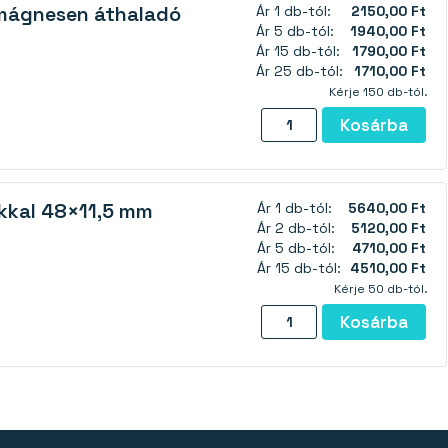
mágnesen áthaladó
Ár 1 db-tól:
2150,00 Ft
mm
Ár 5 db-tól:
1940,00 Ft
mennyiség
Ár 15 db-tól:
1790,00 Ft
Ár 25 db-tól:
1710,00 Ft
Kérje 150 db-tól.
Pot
Kosárba
mágnes
az
egész
kkal 48×11,5 mm
Ár 1 db-tól:
5640,00 Ft
mágnesen
Ár 2 db-tól:
5120,00 Ft
áthaladó
Ár 5 db-tól:
4710,00 Ft
menettel
Ár 15 db-tól:
4510,00 Ft
36×8
Kérje 50 db-tól.
mm
Pot
Kosárba
mennyiség
mágnes
csavarlyukkal
48×11,5
mm
mennyiség