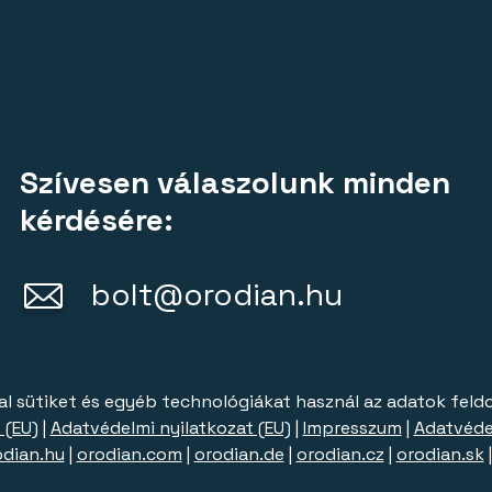
Szívesen válaszolunk minden
kérdésére:
bolt@orodian.hu
al sütiket és egyéb technológiákat használ az adatok feld
 (EU)
|
Adatvédelmi nyilatkozat (EU)
|
Impresszum
|
Adatvéde
odian.hu
|
orodian.com
|
orodian.de
|
orodian.cz
|
orodian.sk