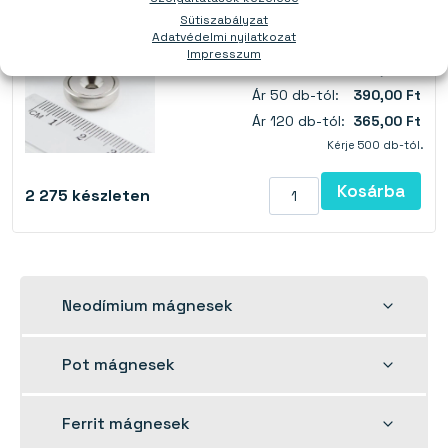
Sütiszabályzat
Adatvédelmi nyilatkozat
Ár 1 db-tól:
500,00 Ft
Impresszum
Ár 15 db-tól:
430,00 Ft
Ár 50 db-tól:
390,00 Ft
Ár 120 db-tól:
365,00 Ft
Kérje 500 db-tól.
Kosárba
2 275
készleten
Toggle
Neodímium mágnesek
child
menu
Toggle
Pot mágnesek
child
menu
Toggle
Ferrit mágnesek
child