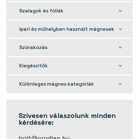
menu
Toggle
Szalagok és fóliák
child
menu
Toggle
Ipari és műhelyben használt mágnesek
child
menu
Toggle
Szórakozás
child
menu
Toggle
Kiegészítők
child
menu
Toggle
Különleges mágnes kategóriák
child
menu
Szívesen
válaszolunk
minden
kérdésére:
bolt@orodian.hu