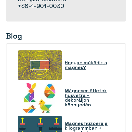
+36-1-901-0030
Blog
Hogyan működik a
mágnes?
Mágneses ötletek
húsvétra –
dekoráljon
könnyedén
Mágnes húzóereje
kilogrammban +