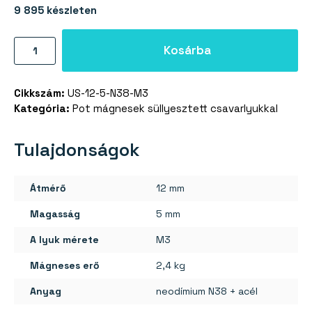
9 895 készleten
Pot
Kosárba
mágnes
csavarlyukkal
Cikkszám:
US-12-5-N38-M3
12×5
Kategória:
Pot mágnesek süllyesztett csavarlyukkal
mm
mennyiség
Tulajdonságok
Átmérő
12 mm
Magasság
5 mm
A lyuk mérete
M3
Mágneses erő
2,4 kg
Anyag
neodímium N38 + acél