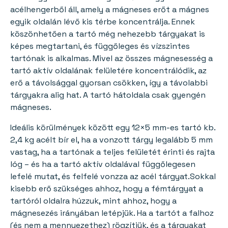
acélhengerből áll, amely a mágneses erőt a mágnes
egyik oldalán lévő kis térbe koncentrálja. Ennek
köszönhetően a tartó még nehezebb tárgyakat is
képes megtartani, és függőleges és vízszintes
tartónak is alkalmas. Mivel az összes mágnesesség a
tartó aktív oldalának felületére koncentrálódik, az
erő a távolsággal gyorsan csökken, így a távolabbi
tárgyakra alig hat. A tartó hátoldala csak gyengén
mágneses.
Ideális körülmények között egy 12×5 mm-es tartó kb.
2,4 kg acélt bír el, ha a vonzott tárgy legalább 5 mm
vastag, ha a tartónak a teljes felületét érinti és rajta
lóg – és ha a tartó aktív oldalával függőlegesen
lefelé mutat, és felfelé vonzza az acél tárgyat.Sokkal
kisebb erő szükséges ahhoz, hogy a fémtárgyat a
tartóról oldalra húzzuk, mint ahhoz, hogy a
mágnesezés irányában letépjük. Ha a tartót a falhoz
(és nem a mennyezethez) rögzítjük, és a tárgyakat