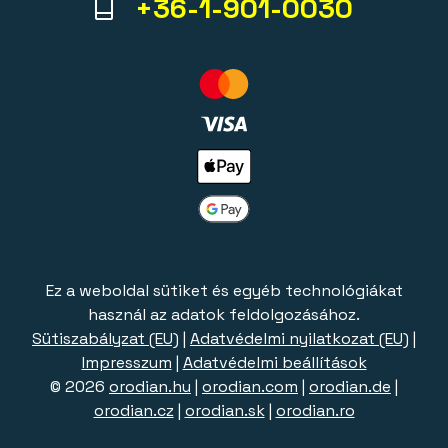
+36-1-901-0030
Ez a weboldal sütiket és egyéb technológiákat
használ az adatok feldolgozásához.
Sütiszabályzat (EU)
|
Adatvédelmi nyilatkozat (EU)
|
Impresszum
|
Adatvédelmi beállítások
© 2026
orodian.hu
|
orodian.com
|
orodian.de
|
orodian.cz
|
orodian.sk
|
orodian.ro