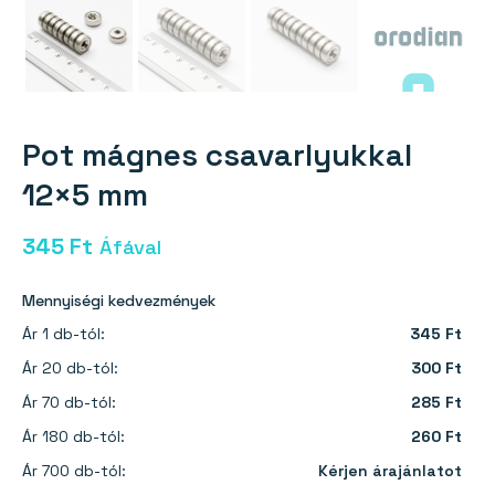
Pot mágnes csavarlyukkal
12×5 mm
345
Ft
Áfával
Mennyiségi kedvezmények
Ár 1 db-tól:
345 Ft
Ár 20 db-tól:
300 Ft
Ár 70 db-tól:
285 Ft
Ár 180 db-tól:
260 Ft
Ár 700 db-tól:
Kérjen árajánlatot