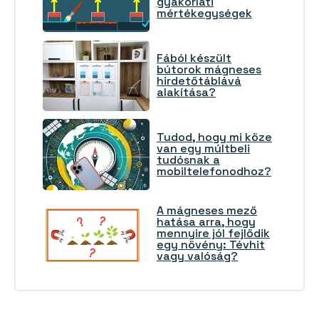
gyakorlati
mértékegységek
Fából készült
bútorok mágneses
hirdetőtáblává
alakítása?
Tudod, hogy mi köze
van egy múltbeli
tudósnak a
mobiltelefonodhoz?
A mágneses mező
hatása arra, hogy
mennyire jól fejlődik
egy növény: Tévhit
vagy valóság?