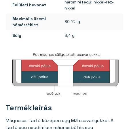
három rétegű: nikkel-réz-
Felületi bevonat
nikkel
Maximális üzemi
80 °C-ig
hőmérséklet
Súly
3,4 g
Termékleírás
Mágneses tartó középen egy M3 csavarlyukkal. A
tartó egy neodímium mágnesből és egy