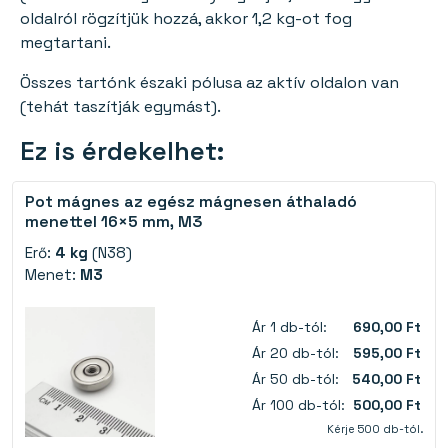
oldalról rögzítjük hozzá, akkor 1,2 kg-ot fog
megtartani.
Összes tartónk északi pólusa az aktív oldalon van
(tehát taszítják egymást).
Ez is érdekelhet:
Pot mágnes az egész mágnesen áthaladó
menettel 16×5 mm, M3
Erő:
4 kg
(N38)
Menet:
M3
Ár 1 db-tól:
690,00 Ft
Ár 20 db-tól:
595,00 Ft
Ár 50 db-tól:
540,00 Ft
Ár 100 db-tól:
500,00 Ft
Kérje 500 db-tól.