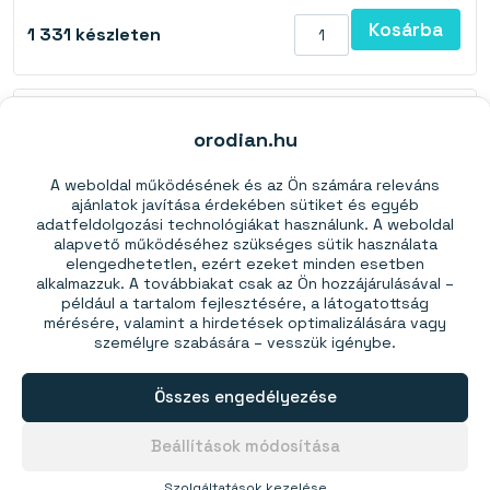
Kosárba
1 331
készleten
Pot mágnes csavarlyukakkal 40×13,5×5 mm
orodian.hu
Erő:
17 kg
(N38)
A weboldal működésének és az Ön számára releváns
Ár 1 db-tól:
1285,00 Ft
ajánlatok javítása érdekében sütiket és egyéb
adatfeldolgozási technológiákat használunk. A weboldal
Ár 10 db-tól:
1150,00 Ft
alapvető működéséhez szükséges sütik használata
Ár 20 db-tól:
1050,00 Ft
elengedhetetlen, ezért ezeket minden esetben
alkalmazzuk. A továbbiakat csak az Ön hozzájárulásával –
Ár 50 db-tól:
965,00 Ft
például a tartalom fejlesztésére, a látogatottság
Kérje 200 db-tól.
mérésére, valamint a hirdetések optimalizálására vagy
személyre szabására – vesszük igénybe.
Kosárba
1 410
készleten
Összes engedélyezése
Pot mágnes csavarlyukkal 16×5 mm - N38
Beállítások módosítása
Erő:
4 kg
(N38)
Szolgáltatások kezelése