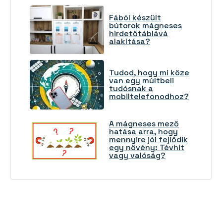
Fából készült
bútorok mágneses
hirdetőtáblává
alakítása?
Tudod, hogy mi köze
van egy múltbeli
tudósnak a
mobiltelefonodhoz?
A mágneses mező
hatása arra, hogy
mennyire jól fejlődik
egy növény: Tévhit
vagy valóság?