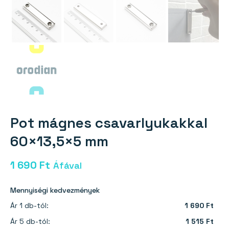
Pot mágnes csavarlyukakkal
60×13,5×5 mm
1 690
Ft
Áfával
Mennyiségi kedvezmények
Ár 1 db-tól:
1 690 Ft
Ár 5 db-tól:
1 515 Ft