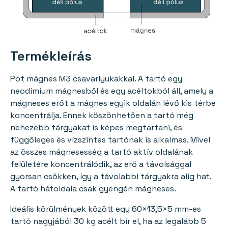
Termékleírás
Pot mágnes M3 csavarlyukakkal. A tartó egy
neodímium mágnesből és egy acéltokból áll, amely a
mágneses erőt a mágnes egyik oldalán lévő kis térbe
koncentrálja. Ennek köszönhetően a tartó még
nehezebb tárgyakat is képes megtartani, és
függőleges és vízszintes tartónak is alkalmas. Mivel
az összes mágnesesség a tartó aktív oldalának
felületére koncentrálódik, az erő a távolsággal
gyorsan csökken, így a távolabbi tárgyakra alig hat.
A tartó hátoldala csak gyengén mágneses.
Ideális körülmények között egy 60×13,5×5 mm-es
tartó nagyjából 30 kg acélt bír el, ha az legalább 5