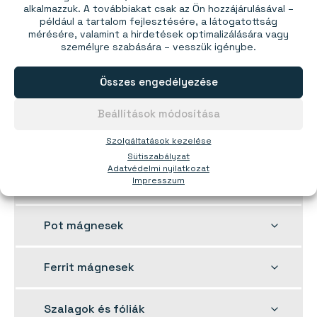
alkalmazzuk. A továbbiakat csak az Ön hozzájárulásával –
Ár 5 db-tól:
1505,00 Ft
például a tartalom fejlesztésére, a látogatottság
mérésére, valamint a hirdetések optimalizálására vagy
Ár 15 db-tól:
1345,00 Ft
személyre szabására – vesszük igénybe.
Ár 40 db-tól:
1255,00 Ft
Kérje 140 db-tól.
Összes engedélyezése
Kosárba
7 414
készleten
Beállítások módosítása
Szolgáltatások kezelése
Sütiszabályzat
Adatvédelmi nyilatkozat
Toggle
Impresszum
Neodímium mágnesek
child
menu
Toggle
Pot mágnesek
child
menu
Toggle
Ferrit mágnesek
child
menu
Toggle
Szalagok és fóliák