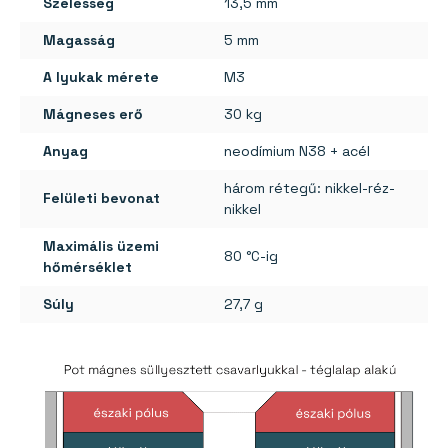
Szélesség
13,5 mm
Magasság
5 mm
A lyukak mérete
M3
Mágneses erő
30 kg
Anyag
neodímium N38 + acél
három rétegű: nikkel-réz-
Felületi bevonat
nikkel
Maximális üzemi
80 °C-ig
hőmérséklet
Súly
27,7 g