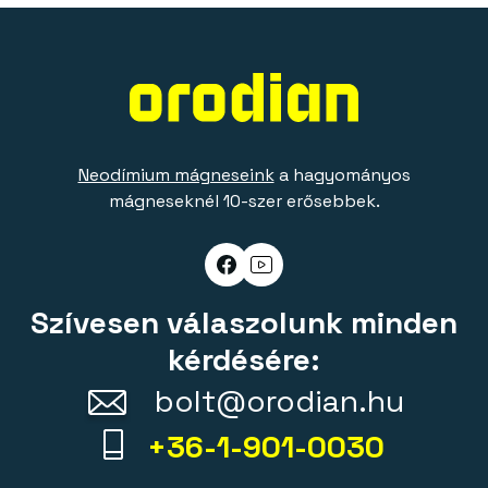
Neodímium mágneseink
a hagyományos
mágneseknél 10-szer erősebbek.
Szívesen válaszolunk minden
kérdésére:
bolt@orodian.hu
+36-1-901-0030