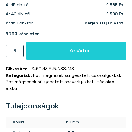
Ár 15 db-tól:
1 385 Ft
Ár 40 db-tól:
1 300 Ft
Ár 150 db-tól:
Kérjen árajánlatot
1 790 készleten
Pot
Kosárba
mágnes
csavarlyukakkal
Cikkszám:
US-60-13.5-5-N38-M3
60×13,5×5
Kategóriák:
Pot mágnesek süllyesztett csavarlyukkal
,
mm
Pot mágnesek süllyesztett csavarlyukkal - téglalap
mennyiség
alakú
Tulajdonságok
Hossz
60 mm