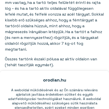
mm vastag, ha a tartó teljes felületét érinti és rajta
lóg – és ha a tartó aktív oldalával függőlegesen
lefelé mutat, és felfelé vonzza az acél tárgyat. Sokkal
kisebb erő szükséges ahhoz, hogy a fémtárgyat a
tartóról oldalra húzzuk, mint ahhoz, hogy a
mágnesezés irányában letépjük. Ha a tartót a falhoz
(és nem a mennyezethez) rögzítjük, és a tárgyakat
oldalról rögzítjük hozzá, akkor 7 kg-ot fog
megtartani.
Összes tartónk északi pólusa az aktív oldalon van
(tehát taszítják egymást).
Ez is érdekelhet:
orodian.hu
Pot mágnes csavarlyukkal 32×8 mm
A weboldal működésének és az Ön számára releváns
ajánlatok javítása érdekében sütiket és egyéb
Erő:
30 kg
(N38)
adatfeldolgozási technológiákat használunk. A weboldal
alapvető működéséhez szükséges sütik használata
elengedhetetlen, ezért ezeket minden esetben
Ár 1 db-tól:
1690,00 Ft