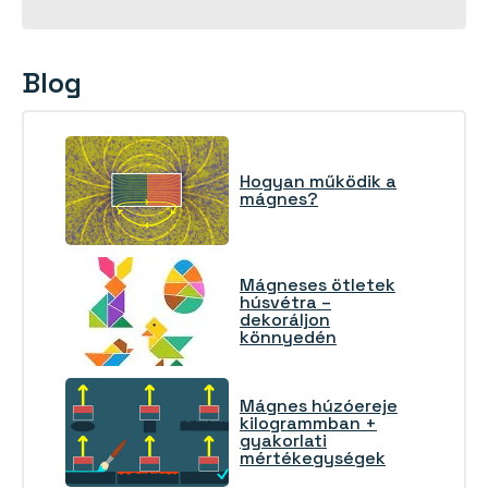
Blog
Hogyan működik a
mágnes?
Mágneses ötletek
húsvétra –
dekoráljon
könnyedén
Mágnes húzóereje
kilogrammban +
gyakorlati
mértékegységek