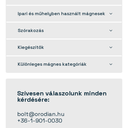
child
menu
Toggle
Ipari és műhelyben használt mágnesek
child
menu
Toggle
Szórakozás
child
menu
Toggle
Kiegészítők
child
menu
Toggle
Különleges mágnes kategóriák
child
menu
Szívesen
válaszolunk
minden
kérdésére:
bolt@orodian.hu
+36-1-901-0030