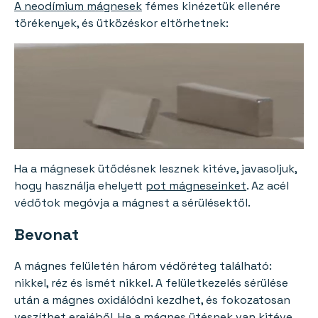
A neodímium mágnesek
fémes kinézetük ellenére
törékenyek, és ütközéskor eltörhetnek:
Ha a mágnesek ütődésnek lesznek kitéve, javasoljuk,
hogy használja ehelyett
pot mágneseinket
. Az acél
védőtok megóvja a mágnest a sérülésektől.
Bevonat
A mágnes felületén három védőréteg található:
nikkel, réz és ismét nikkel. A felületkezelés sérülése
után a mágnes oxidálódni kezdhet, és fokozatosan
veszíthet erejéből. Ha a mágnes ütésnek van kitéve