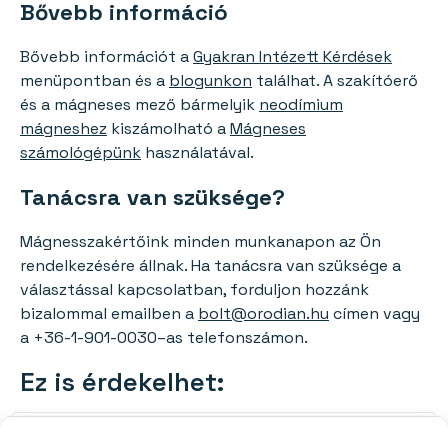
Bővebb információ
Bővebb információt a
Gyakran Intézett Kérdések
menüpontban és a
blogunkon
találhat. A szakítóerő
és a mágneses mező bármelyik
neodímium
mágneshez
kiszámolható a
Mágneses
számológépünk
használatával.
Tanácsra van szüksége?
Mágnesszakértőink minden munkanapon az Ön
rendelkezésére állnak. Ha tanácsra van szüksége a
választással kapcsolatban, forduljon hozzánk
bizalommal emailben a
bolt@orodian.hu
címen vagy
a +36-1-901-0030–as telefonszámon.
Ez is érdekelhet:
Mágneses pólusazonosító