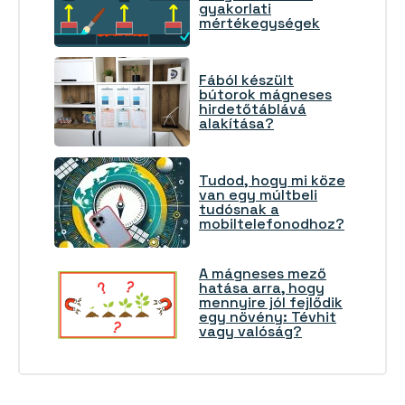
gyakorlati
mértékegységek
Fából készült
bútorok mágneses
hirdetőtáblává
alakítása?
Tudod, hogy mi köze
van egy múltbeli
tudósnak a
mobiltelefonodhoz?
A mágneses mező
hatása arra, hogy
mennyire jól fejlődik
egy növény: Tévhit
vagy valóság?