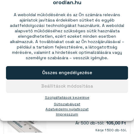
orodian.hu
Ár 1 db-tól:
1735,00 Ft
A weboldal működésének és az Ön számára releváns
ajánlatok javítása érdekében sütiket és egyéb
adatfeldolgozási technológiákat használunk. A weboldal
alapvető működéséhez szükséges sütik használata
elengedhetetlen, ezért ezeket minden esetben
alkalmazzuk. A továbbiakat csak az Ön hozzájárulásával –
például a tartalom fejlesztésére, a látogatottság
Kosárba
mérésére, valamint a hirdetések optimalizálására vagy
Több, mint 10 készleten
személyre szabására – vesszük igénybe.
Összes engedélyezése
Neodímium hengermágnes 8×4 mm - N38
Erő:
1,61 kg
(N38)
Beállítások módosítása
Szolgáltatások kezelése
Ár 1 db-tól:
135,00 Ft
Sütiszabályzat
Ár 60 db-tól:
125,00 Ft
Adatvédelmi nyilatkozat
Impresszum
Ár 200 db-tól:
115,00 Ft
Ár 500 db-tól:
105,00 Ft
Kérje 1 500 db-tól.