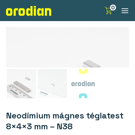
Skip
0
to
content
Neodímium mágnes téglatest
8×4×3 mm – N38