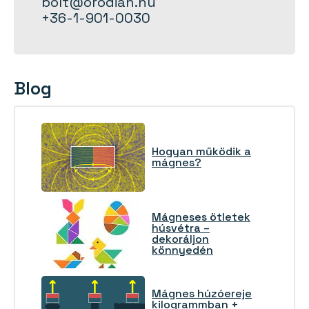
bolt@orodian.hu
+36-1-901-0030
Blog
Hogyan működik a
mágnes?
Mágneses ötletek
húsvétra –
dekoráljon
könnyedén
Mágnes húzóereje
kilogrammban +