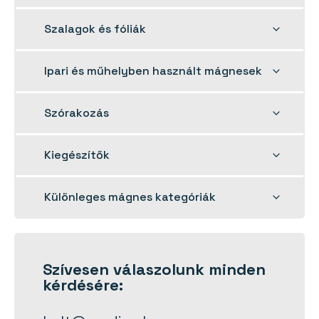
child
menu
Toggle
Szalagok és fóliák
child
menu
Toggle
Ipari és műhelyben használt mágnesek
child
menu
Toggle
Szórakozás
child
menu
Toggle
Kiegészítők
child
menu
Toggle
Különleges mágnes kategóriák
child
menu
Szívesen
válaszolunk
minden
kérdésére: