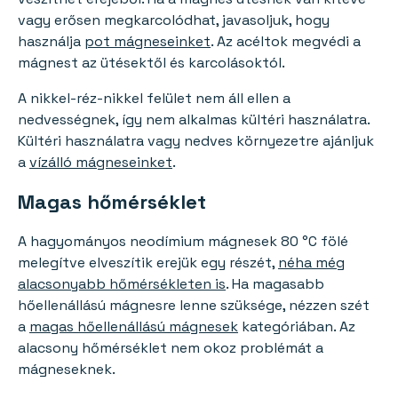
vagy erősen megkarcolódhat, javasoljuk, hogy
használja
pot mágneseinket
. Az acéltok megvédi a
mágnest az ütésektől és karcolásoktól.
A nikkel-réz-nikkel felület nem áll ellen a
nedvességnek, így nem alkalmas kültéri használatra.
Kültéri használatra vagy nedves környezetre ajánljuk
a
vízálló mágneseinket
.
Magas hőmérséklet
A hagyományos neodímium mágnesek 80 °C fölé
melegítve elveszítik erejük egy részét,
néha még
alacsonyabb hőmérsékleten is
. Ha magasabb
hőellenállású mágnesre lenne szüksége, nézzen szét
a
magas hőellenállású mágnesek
kategóriában. Az
alacsony hőmérséklet nem okoz problémát a
mágneseknek.