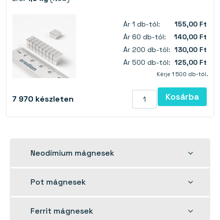
Ár 1 db-tól:
155,00 Ft
Ár 60 db-tól:
140,00 Ft
Ár 200 db-tól:
130,00 Ft
Ár 500 db-tól:
125,00 Ft
Kérje 1 500 db-tól.
Kosárba
7 970
készleten
Toggle
Neodímium mágnesek
child
menu
Toggle
Pot mágnesek
child
menu
Toggle
Ferrit mágnesek