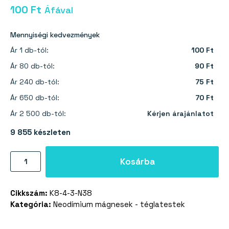
100
Ft
Áfával
Mennyiségi kedvezmények
Ár 1 db-tól:
100 Ft
Ár 80 db-tól:
90 Ft
Ár 240 db-tól:
75 Ft
Ár 650 db-tól:
70 Ft
Ár 2 500 db-tól:
Kérjen árajánlatot
9 855 készleten
Neodímium
Kosárba
mágnes
téglatest
Cikkszám:
K8-4-3-N38
8×4×3
Kategória:
Neodímium mágnesek - téglatestek
mm
-