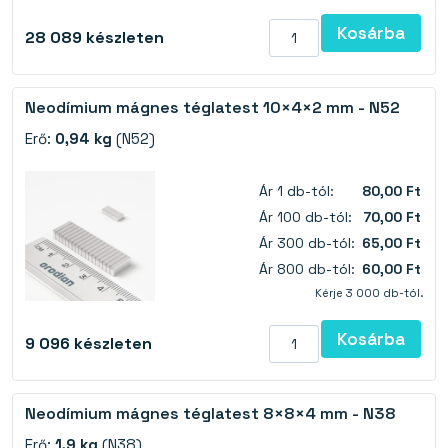
Kosárba
28 089
készleten
Neodímium mágnes téglatest 10×4×2 mm - N52
Erő:
0,94 kg
(N52)
Ár 1 db-tól:
80,00 Ft
Ár 100 db-tól:
70,00 Ft
Ár 300 db-tól:
65,00 Ft
Ár 800 db-tól:
60,00 Ft
Kérje 3 000 db-tól.
Kosárba
9 096
készleten
Neodímium mágnes téglatest 8×8×4 mm - N38
Erő:
1,9 kg
(N38)