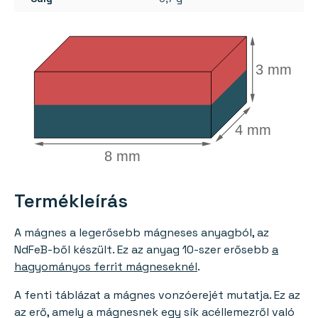
3 mm
4 mm
8 mm
Termékleírás
A mágnes a legerősebb mágneses anyagból, az
NdFeB-ből készült. Ez az anyag 10-szer erősebb
a
hagyományos ferrit mágneseknél
.
A fenti táblázat a mágnes vonzóerejét mutatja. Ez az
az erő, amely a mágnesnek egy sík acéllemezről való