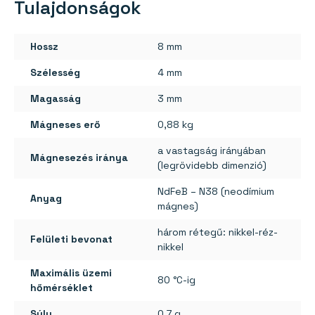
N38
Tulajdonságok
mennyiség
Hossz
8 mm
Szélesség
4 mm
Magasság
3 mm
Mágneses erő
0,88 kg
a vastagság irányában
Mágnesezés iránya
(legrövidebb dimenzió)
NdFeB – N38 (neodímium
Anyag
mágnes)
három rétegű: nikkel-réz-
Felületi bevonat
nikkel
Maximális üzemi
80 °C-ig
hőmérséklet
Súly
0,7 g