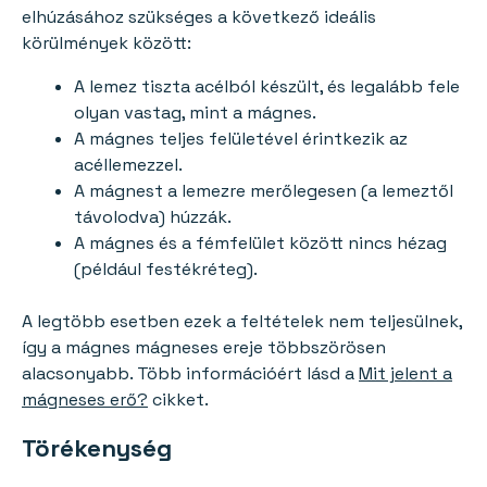
elhúzásához szükséges a következő ideális
körülmények között:
A lemez tiszta acélból készült, és legalább fele
olyan vastag, mint a mágnes.
A mágnes teljes felületével érintkezik az
acéllemezzel.
A mágnest a lemezre merőlegesen (a lemeztől
távolodva) húzzák.
A mágnes és a fémfelület között nincs hézag
(például festékréteg).
A legtöbb esetben ezek a feltételek nem teljesülnek,
így a mágnes mágneses ereje többszörösen
alacsonyabb. Több információért lásd a
Mit jelent a
mágneses erő?
cikket.
Törékenység