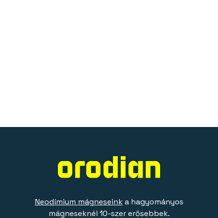
Neodímium mágneseink
a hagyományos
mágneseknél 10-szer erősebbek.