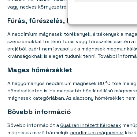
vagy nedves környezetre ajánljuk a
vízálló mágneseink
Fúrás, fűrészelés, hegesztés...
A neodímium mágnesek törékenyek, érzékenyek a magas
szerszámokkal történő fúrás vagy fűrészelés esetén a m
erejéből, ezért nem javasoljuk a mágnesek megmunkálá
kívánságoknak is eleget tudunk tenni. További informá
Magas hőmérséklet
A hagyományos neodímium mágnesek 80 °C fölé melegítv
hőmérsékleten is
. Ha magasabb hőellenállású mágnesre
mágnesek
kategóriában. Az alacsony hőmérséklet nem
Bővebb információ
Bővebb információt a
Gyakran Intézett Kérdések
menüp
mágneses mező bármelyik
neodímium mágneshez
kiszá