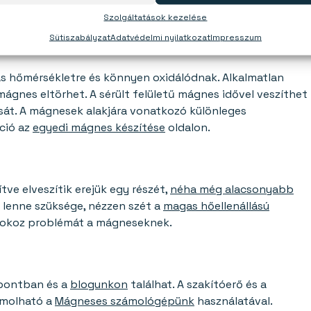
et
.
Szolgáltatások kezelése
Sütiszabályzat
Adatvédelmi nyilatkozat
Impresszum
 hőmérsékletre és könnyen oxidálódnak. Alkalmatlan
ágnes eltörhet. A sérült felületű mágnes idővel veszíthet
sát. A mágnesek alakjára vonatkozó különleges
ció az
egyedi mágnes készítése
oldalon.
e elveszítik erejük egy részét,
néha még alacsonyabb
 lenne szüksége, nézzen szét a
magas hőellenállású
 okoz problémát a mágneseknek.
ontban és a
blogunkon
találhat. A szakítóerő és a
molható a
Mágneses számológépünk
használatával.