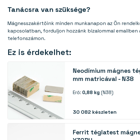
Tanácsra van szüksége?
Mágnesszakértőink minden munkanapon az Ön rendelkezé
kapcsolatban, forduljon hozzánk bizalommal emailben
telefonszámon.
Ez is érdekelhet:
Neodímium mágnes té
mm matricával - N38
Erő:
0,88 kg
(N38)
30 082
készleten
Ferrit téglatest mágn