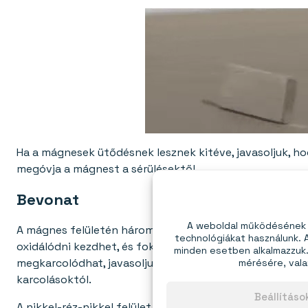
Ha a mágnesek ütődésnek lesznek kitéve, javasoljuk, ho
megóvja a mágnest a sérülésektől.
Bevonat
A weboldal működésének é
A mágnes felületén három védőréteg található: nikkel, r
technológiákat használunk.
oxidálódni kezdhet, és fokozatosan veszíthet erejéből
minden esetben alkalmazzuk. 
mérésére, vala
megkarcolódhat, javasoljuk, hogy használja
pot mágnes
karcolásoktól.
Beállítás
A nikkel-réz-nikkel felület nem áll ellen a nedvességnek,