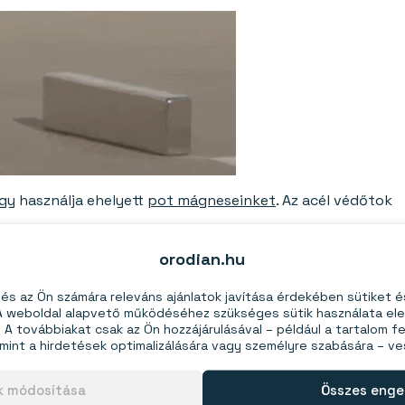
gy használja ehelyett
pot mágneseinket
. Az acél védőtok
orodian.hu
s az Ön számára releváns ajánlatok javítása érdekében sütiket 
éz és ismét nikkel. A felületkezelés sérülése után a mágnes
 A weboldal alapvető működéséhez szükséges sütik használata el
. Ha a mágnes ütésnek van kitéve vagy erősen
A továbbiakat csak az Ön hozzájárulásával – például a tartalom fe
mint a hirdetések optimalizálására vagy személyre szabására – v
einket
. Az acéltok megvédi a mágnest az ütésektől és
ok módosítása
Összes enge
 így nem alkalmas kültéri használatra. Kültéri használatra