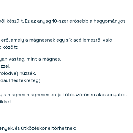
l készült. Ez az anyag 10-szer erősebb
a hagyományos
z erő, amely a mágnesnek egy sík acéllemezről való
 között:
olyan vastag, mint a mágnes.
zzel.
volodva) húzzák.
dául festékréteg).
 így a mágnes mágneses ereje többszörösen alacsonyabb.
ikket.
enyek, és ütközéskor eltörhetnek: