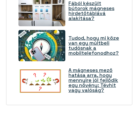
Fából készült
bútorok mágneses
hirdetőtáblává
alakítása?
Tudod, hogy mi köze
van egy múltbeli
tudósnak a
mobiltelefonodhoz?
A mágneses mező
hatása arra, hogy
mennyire jól fejlődik
egy növény: Tévhit
vagy valóság?