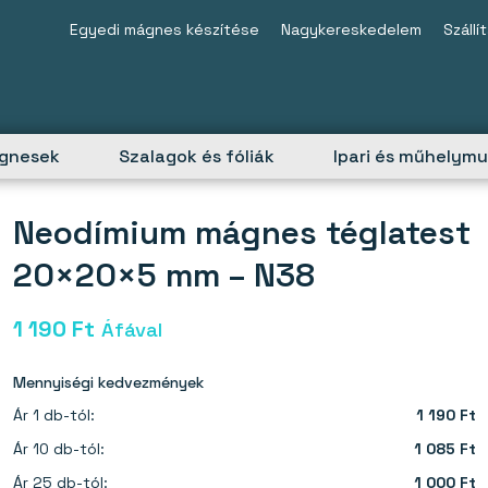
Egyedi mágnes készítése
Nagykereskedelem
Szállí
ágnesek
Szalagok és fóliák
Ipari és műhelym
Neodímium mágnes téglatest
20×20×5 mm – N38
1 190
Ft
Áfával
Mennyiségi kedvezmények
Ár 1 db-tól:
1 190 Ft
Ár 10 db-tól:
1 085 Ft
Ár 25 db-tól:
1 000 Ft