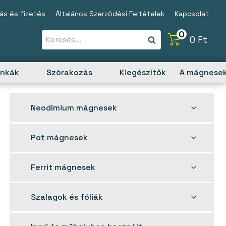
tás és fizetés
Általános Szerződési Feltételek
Kapcsolat
0
0
Ft
unkák
Szórakozás
Kiegészítők
A mágnesek
Toggle
Neodímium mágnesek
child
menu
Toggle
Pot mágnesek
child
menu
Toggle
Ferrit mágnesek
child
menu
Toggle
Szalagok és fóliák
child
menu
Toggle