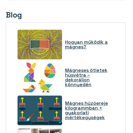
Blog
Hogyan működik a
mágnes?
Mágneses ötletek
húsvétra –
dekoráljon
könnyedén
Mágnes húzóereje
kilogrammban +
gyakorlati
mértékegységek