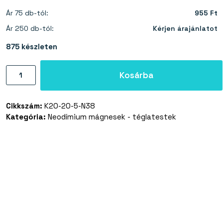
Ár 75 db-tól:
955 Ft
Ár 250 db-tól:
Kérjen árajánlatot
875 készleten
Neodímium
Kosárba
mágnes
téglatest
Cikkszám:
K20-20-5-N38
20×20×5
Kategória:
Neodímium mágnesek - téglatestek
mm
-
N38
mennyiség