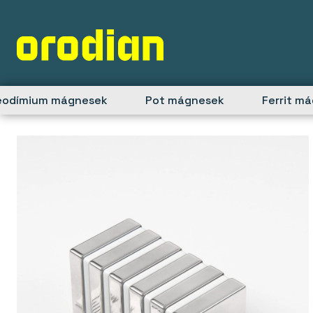
Skip
to
content
eodímium mágnesek
Pot mágnesek
Ferrit m