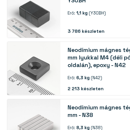
Y30BH
Erő:
1,1 kg
(Y30BH)
3 786
készleten
Neodímium mágnes tég
mm lyukkal M4 (déli p
oldalán), epoxy - N42
Erő:
6,3 kg
(N42)
2 213
készleten
Neodímium mágnes té
mm - N38
Erő:
8,3 kg
(N38)