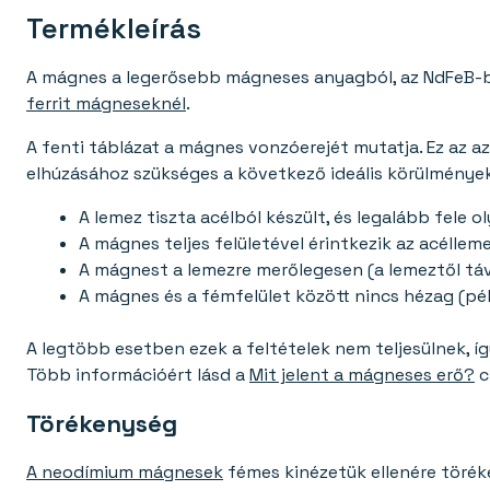
Termékleírás
A mágnes a legerősebb mágneses anyagból, az NdFeB-bő
ferrit mágneseknél
.
A fenti táblázat a mágnes vonzóerejét mutatja. Ez az a
elhúzásához szükséges a következő ideális körülmények
A lemez tiszta acélból készült, és legalább fele 
A mágnes teljes felületével érintkezik az acélleme
A mágnest a lemezre merőlegesen (a lemeztől tá
A mágnes és a fémfelület között nincs hézag (pél
A legtöbb esetben ezek a feltételek nem teljesülnek,
Több információért lásd a
Mit jelent a mágneses erő?
c
Törékenység
A neodímium mágnesek
fémes kinézetük ellenére törék