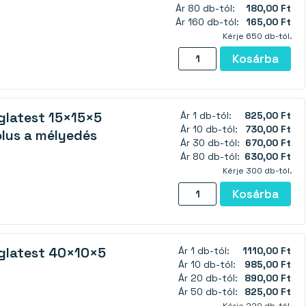
matricával
Ár 80 db-tól:
180,00 Ft
-
Ár 160 db-tól:
165,00 Ft
N38
Kérje 650 db-tól.
mennyiség
Ferrit
Kosárba
téglatest
mágnes
22×15×12
latest 15×15×5
Ár 1 db-tól:
825,00 Ft
mm
Ár 10 db-tól:
730,00 Ft
ólus a mélyedés
-
Ár 30 db-tól:
670,00 Ft
Y30BH
Ár 80 db-tól:
630,00 Ft
mennyiség
Kérje 300 db-tól.
Neodímium
Kosárba
mágnes
téglatest
15×15×5
glatest 40×10×5
Ár 1 db-tól:
1110,00 Ft
mm
Ár 10 db-tól:
985,00 Ft
lyukkal
Ár 20 db-tól:
890,00 Ft
M4
Ár 50 db-tól:
825,00 Ft
(déli