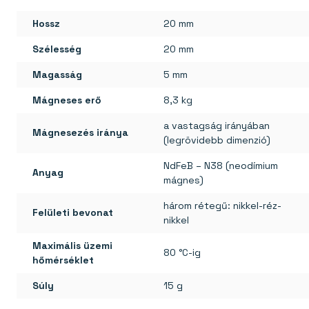
Hossz
20 mm
Szélesség
20 mm
Magasság
5 mm
Mágneses erő
8,3 kg
a vastagság irányában
Mágnesezés iránya
(legrövidebb dimenzió)
NdFeB – N38 (neodímium
Anyag
mágnes)
három rétegű: nikkel-réz-
Felületi bevonat
nikkel
Maximális üzemi
80 °C-ig
hőmérséklet
Súly
15 g