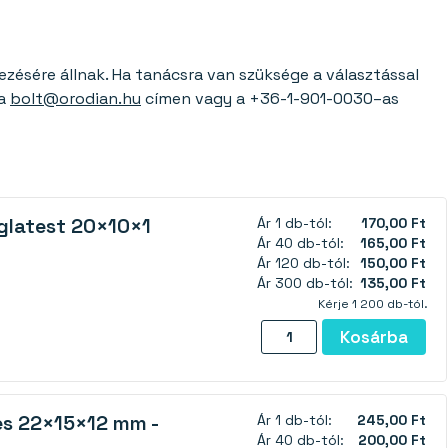
sére állnak. Ha tanácsra van szüksége a választással
 a
bolt@orodian.hu
címen vagy a +36-1-901-0030–as
glatest 20×10×1
Ár 1 db-tól:
170,00 Ft
Ár 40 db-tól:
165,00 Ft
Ár 120 db-tól:
150,00 Ft
Ár 300 db-tól:
135,00 Ft
Kérje 1 200 db-tól.
Neodímium
Kosárba
mágnes
téglatest
20×10×1
es 22×15×12 mm -
Ár 1 db-tól:
245,00 Ft
mm
Ár 40 db-tól:
200,00 Ft