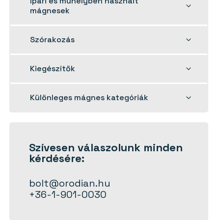
Ipari és műhelyben használt
child
mágnesek
menu
Toggle
Szórakozás
child
menu
Toggle
Kiegészítők
child
menu
Toggle
Különleges mágnes kategóriák
child
menu
Szívesen
válaszolunk
minden
kérdésére:
bolt@orodian.hu
+36-1-901-0030