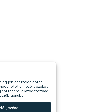
és egyéb adatfeldolgozási
engedhetetlen, ezért ezeket
jlesztésére, a látogatottság
esszük igénybe.
délyezése