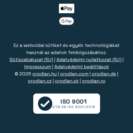
Ez a weboldal sütiket és egyéb technológiákat
használ az adatok feldolgozásához.
Sütiszabályzat (EU)
|
Adatvédelmi nyilatkozat (EU)
|
Impresszum
|
Adatvédelmi beállítások
© 2026
orodian.hu
|
orodian.com
|
orodian.de
|
orodian.cz
|
orodian.sk
|
orodian.ro
ISO 9001
STN EN ISO 9001:2016