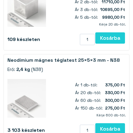
Ár 2 db-tól:
11710,00 Ft
Ár 3 db-tól:
10695,00 Ft
Ár 5 db-tól:
9980,00 Ft
Kérje 20 db-tól.
Kosárba
109
készleten
Neodímium mágnes téglatest 25×5×3 mm - N38
Erő:
2,4 kg
(N38)
Ár 1 db-tól:
375,00 Ft
Ár 20 db-tól:
330,00 Ft
Ár 60 db-tól:
300,00 Ft
Ár 150 db-tól:
275,00 Ft
Kérje 600 db-tól.
Kosárba
3 103
készleten