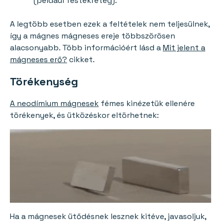
(például festékréteg).
A legtöbb esetben ezek a feltételek nem teljesülnek,
így a mágnes mágneses ereje többszörösen
alacsonyabb. Több információért lásd a
Mit jelent a
mágneses erő?
cikket.
Törékenység
A neodímium mágnesek
fémes kinézetük ellenére
törékenyek, és ütközéskor eltörhetnek:
Ha a mágnesek ütődésnek lesznek kitéve, javasoljuk,