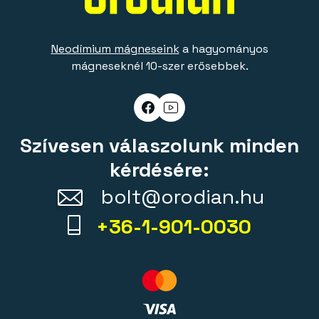
Neodímium mágneseink
a hagyományos
mágneseknél 10-szer erősebbek.
Szívesen válaszolunk minden
kérdésére:
bolt@orodian.hu
+36-1-901-0030