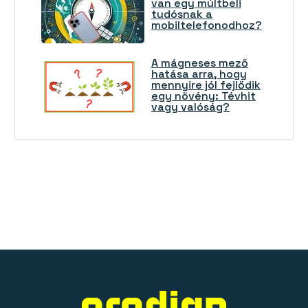
van egy múltbeli
tudósnak a
mobiltelefonodhoz?
A mágneses mező
hatása arra, hogy
mennyire jól fejlődik
egy növény: Tévhit
vagy valóság?