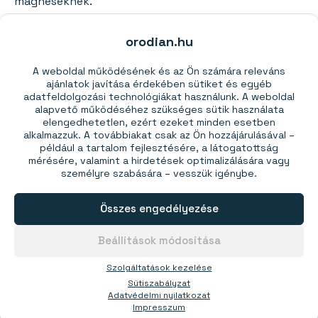
mágneseknek.
Bővebb információ
orodian.hu
Bővebb információt a
Gyakran Intézett Kérdések
A weboldal működésének és az Ön számára releváns
menüpontban és a
blogunkon
találhat. A szakítóerő
ajánlatok javítása érdekében sütiket és egyéb
adatfeldolgozási technológiákat használunk. A weboldal
és a mágneses mező bármelyik
neodímium
alapvető működéséhez szükséges sütik használata
mágneshez
kiszámolható a
Mágneses
elengedhetetlen, ezért ezeket minden esetben
számológépünk
használatával.
alkalmazzuk. A továbbiakat csak az Ön hozzájárulásával –
például a tartalom fejlesztésére, a látogatottság
mérésére, valamint a hirdetések optimalizálására vagy
Tanácsra van szüksége?
személyre szabására – vesszük igénybe.
Mágnesszakértőink minden munkanapon az Ön
Összes engedélyezése
rendelkezésére állnak. Ha tanácsra van szüksége a
választással kapcsolatban, forduljon hozzánk
Beállítások módosítása
bizalommal emailben a
bolt@orodian.hu
címen vagy
a +36-1-901-0030–as telefonszámon.
Szolgáltatások kezelése
Sütiszabályzat
Ez is érdekelhet:
Adatvédelmi nyilatkozat
Impresszum