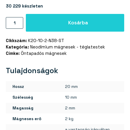
30 229 készleten
Neodímium
Kosárba
mágnes
téglatest
Cikkszám:
K20-10-2-N38-ST
20×10×2
Kategória:
Neodímium mágnesek - téglatestek
mm
Címke:
Öntapadós mágnesek
matricával
-
Tulajdonságok
N38
mennyiség
Hossz
20 mm
Szélesség
10 mm
Magasság
2 mm
Mágneses erő
2 kg
a vastagság irányában