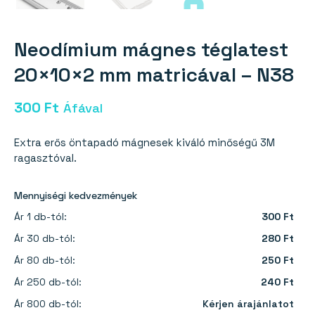
Neodímium mágnes téglatest
20×10×2 mm matricával – N38
300
Ft
Áfával
Extra erős öntapadó mágnesek kiváló minőségű 3M
ragasztóval.
Mennyiségi kedvezmények
Ár 1 db-tól:
300 Ft
Ár 30 db-tól:
280 Ft
Ár 80 db-tól:
250 Ft
Ár 250 db-tól:
240 Ft
Ár 800 db-tól:
Kérjen árajánlatot