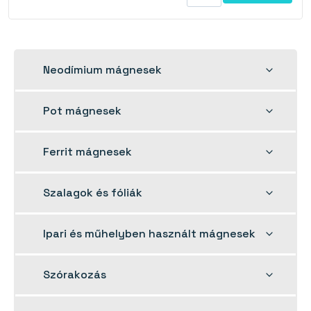
Toggle
Neodímium mágnesek
child
menu
Toggle
Pot mágnesek
child
menu
Toggle
Ferrit mágnesek
child
menu
Toggle
Szalagok és fóliák
child
menu
Toggle
Ipari és műhelyben használt mágnesek
child
menu
Toggle
Szórakozás
child
menu