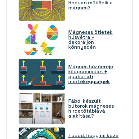
Hogyan működik a
mágnes?
Mágneses ötletek
húsvétra –
dekoráljon
könnyedén
Mágnes húzóereje
kilogrammban +
gyakorlati
mértékegységek
Fából készült
bútorok mágneses
hirdetőtáblává
alakítása?
Tudod, hogy mi köze