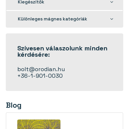
Toggle
Kiegészítők
child
menu
Toggle
Különleges mágnes kategóriák
child
menu
Szívesen
válaszolunk
minden
kérdésére:
bolt@orodian.hu
+36-1-901-0030
Blog