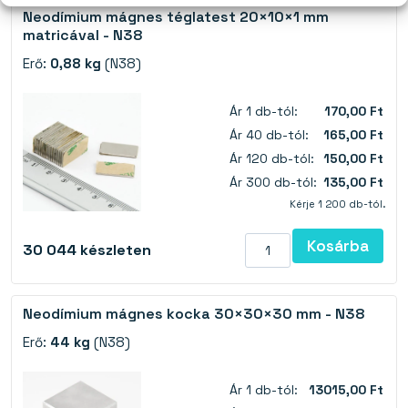
Neodímium mágnes téglatest 20×10×1 mm
matricával - N38
Erő:
0,88 kg
(N38)
Ár 1 db-tól:
170,00 Ft
Ár 40 db-tól:
165,00 Ft
Ár 120 db-tól:
150,00 Ft
Ár 300 db-tól:
135,00 Ft
Kérje 1 200 db-tól.
Kosárba
30 044
készleten
Neodímium mágnes kocka 30×30×30 mm - N38
Erő:
44 kg
(N38)
Ár 1 db-tól:
13015,00 Ft