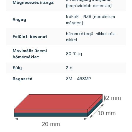
Mágnesezés iránya
(legrövidebb dimenzió)
NdFeB – N38 (neodímium
Anyag
mágnes)
három rétegű: nikkel-réz-
Felületi bevonat
nikkel
Maximális üzemi
80 °C-ig
hőmérséklet
Súly
3 g
Ragasztó
3M – 468MP
2 mm
10 mm
20 mm