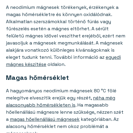
A neodímium mágnesek törékenyek, érzékenyek a
magas hőmérsékletre és könnyen oxidálódnak.
Alkalmatlan szerszámokkal történő fúrás vagy
fűrészelés esetén a mágnes eltörhet. A sérült
felületű mágnes idővel veszíthet erejéből, ezért nem
javasoljuk a mágnesek megmunkálását. A mágnesek
alakjára vonatkozó különleges kívánságoknak is
eleget tudunk tenni. További információ az
egyedi
mágnes készítése
oldalon.
Magas hőmérséklet
A hagyományos neodímium mágnesek 80 °C fölé
melegítve elveszítik erejük egy részét,
néha még
alacsonyabb hőmérsékleten is
. Ha magasabb
hőellenállású mágnesre lenne szüksége, nézzen szét
a
magas hőellenállású mágnesek
kategóriában. Az
alacsony hőmérséklet nem okoz problémát a