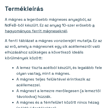
Termékleírás
A mágnes a legerősebb mágneses anyagból, az
NdFeB-ből készült. Ez az anyag 10-szer erősebb
a
hagyományos ferrit mágneseknél
.
A fenti táblázat a mágnes vonzóerejét mutatja. Ez az
az erő, amely a mágnesnek egy sík acéllemezről való
elhúzásához szükséges a következő ideális
körülmények között:
A lemez tiszta acélból készült, és legalább fele
olyan vastag, mint a mágnes.
A mágnes teljes felületével érintkezik az
acéllemezzel.
A mágnest a lemezre merőlegesen (a lemeztől
távolodva) húzzák.
A mágnes és a fémfelület között nincs hézag