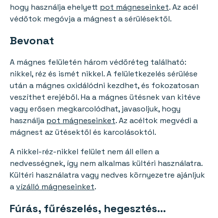
hogy használja ehelyett
pot mágneseinket
. Az acél
védőtok megóvja a mágnest a sérülésektől.
Bevonat
A mágnes felületén három védőréteg található:
nikkel, réz és ismét nikkel. A felületkezelés sérülése
után a mágnes oxidálódni kezdhet, és fokozatosan
veszíthet erejéből. Ha a mágnes ütésnek van kitéve
vagy erősen megkarcolódhat, javasoljuk, hogy
használja
pot mágneseinket
. Az acéltok megvédi a
mágnest az ütésektől és karcolásoktól.
A nikkel-réz-nikkel felület nem áll ellen a
nedvességnek, így nem alkalmas kültéri használatra.
Kültéri használatra vagy nedves környezetre ajánljuk
a
vízálló mágneseinket
.
Fúrás, fűrészelés, hegesztés...