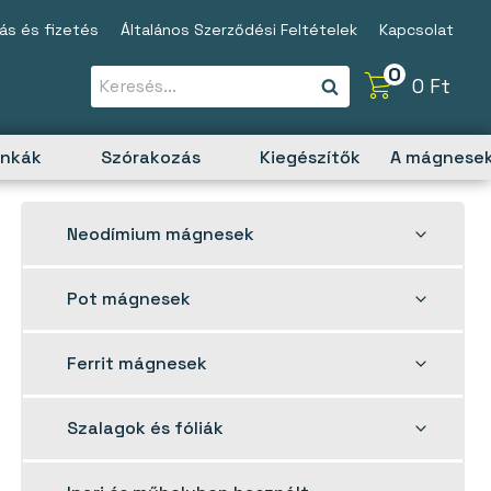
tás és fizetés
Általános Szerződési Feltételek
Kapcsolat
0
0
Ft
unkák
Szórakozás
Kiegészítők
A mágnesek
Toggle
Neodímium mágnesek
child
menu
Toggle
Pot mágnesek
child
menu
Toggle
Ferrit mágnesek
child
menu
Toggle
Szalagok és fóliák
child
menu
Toggle