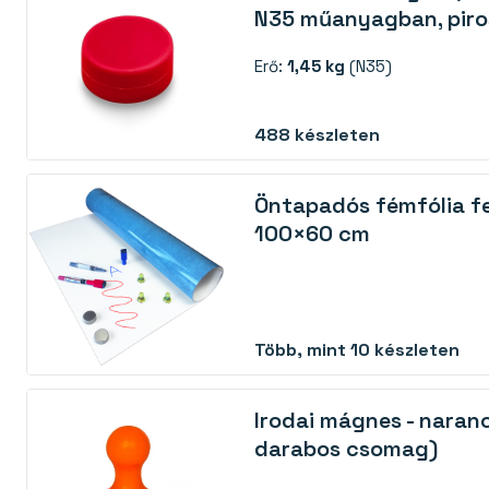
N35 műanyagban, piro
Erő:
1,45 kg
(N35)
488
készleten
Öntapadós fémfólia feh
100×60 cm
Több, mint 10 készleten
Irodai mágnes - naran
darabos csomag)