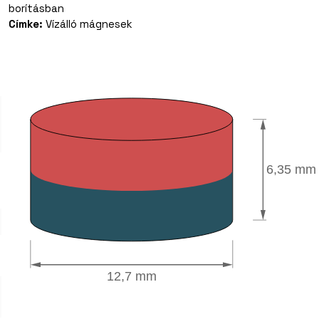
borításban
N35
Címke:
Vízálló mágnesek
műanyagban,
zöld
színben
mennyiség
6,35 mm
12,7 mm