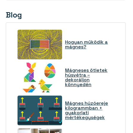
Blog
Hogyan működik a
mágnes?
Mágneses ötletek
húsvétra –
dekoráljon
könnyedén
Mágnes húzóereje
kilogrammban +
gyakorlati
mértékegységek