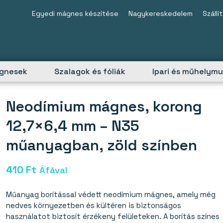
Egyedi mágnes készítése
Nagykereskedelem
Szállí
ágnesek
Szalagok és fóliák
Ipari és műhelym
Neodímium mágnes, korong
12,7×6,4 mm – N35
műanyagban, zöld színben
410
Ft
Áfával
Műanyag borítással védett neodímium mágnes, amely még
nedves környezetben és kültéren is biztonságos
használatot biztosít érzékeny felületeken. A borítás színes