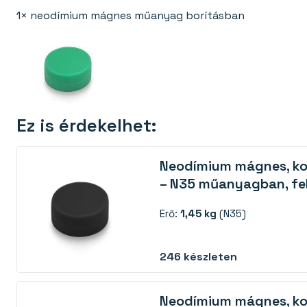
1× neodímium mágnes műanyag borításban
Ez is érdekelhet:
Neodímium mágnes, ko
– N35 műanyagban, fe
Erő:
1,45 kg
(N35)
246
készleten
Neodímium mágnes, ko