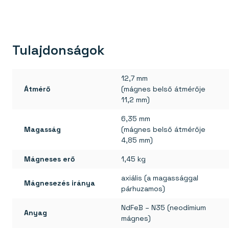
Tulajdonságok
12,7 mm
Átmérő
(mágnes belső átmérője
11,2 mm)
6,35 mm
Magasság
(mágnes belső átmérője
4,85 mm)
Mágneses erő
1,45 kg
axiális (a magassággal
Mágnesezés iránya
párhuzamos)
NdFeB – N35 (neodímium
Anyag
mágnes)