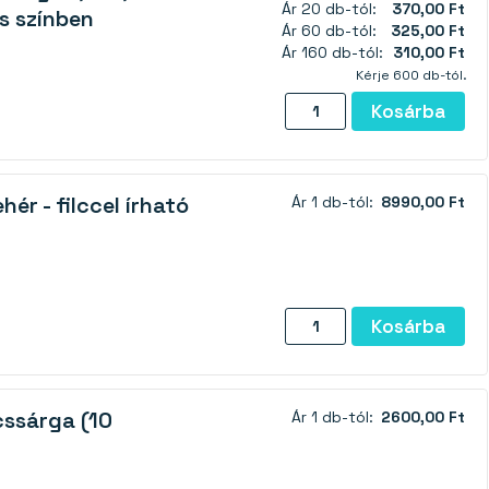
Ár 20 db-tól:
370,00 Ft
s színben
–
Ár 60 db-tól:
325,00 Ft
N35
Ár 160 db-tól:
310,00 Ft
műanyagban,
Kérje 600 db-tól.
fekete
Neodímium
Kosárba
színű
mágnes,
mennyiség
korong
12,7×6,4
ér - filccel írható
Ár 1 db-tól:
8990,00 Ft
mm
–
N35
műanyagban,
piros
Öntapadós
Kosárba
színben
fémfólia
mennyiség
fehér
-
cssárga (10
Ár 1 db-tól:
2600,00 Ft
filccel
írható
100×60