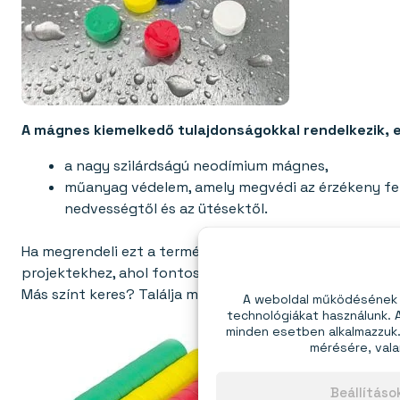
A mágnes kiemelkedő tulajdonságokkal rendelkezik, 
a nagy szilárdságú neodímium mágnes,
műanyag védelem, amely megvédi az érzékeny fel
nedvességtől és az ütésektől.
Ha megrendeli ezt a terméket, egy élénkzöld mágnest ka
projektekhez, ahol fontos a megbízhatóság, az esztétik
Más színt keres? Találja meg kedvencét a
Neodímium m
A weboldal működésének é
technológiákat használunk.
minden esetben alkalmazzuk. 
mérésére, vala
Beállítás