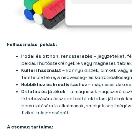
Felhasználási példák:
Irodai és otthoni rendszerezés
– jegyzeteket, f
például hűtőszekrényekre vagy mágneses táblákra
Kültéri használat
– könnyű díszek, címkék vagy i
fémfelületekre, a nedvesség- és korrózióállóság
Hobbikhoz és kreativitáshoz
– mágneses dekorác
Oktatás és játékok
– a mágnesek nagyszerű eszk
létrehozására összpontosító oktatási játékok ké
bemutatására is alkalmasak, amelyek segítségé
fizikai tulajdonságait.
A csomag tartalma: