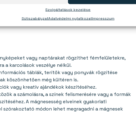
Szolgáltatások kezelése
Sütiszabályzat
Adatvédelmi nyilatkozat
Impresszum
ényképeket vagy naptárakat rögzíthet fémfelületekre,
 a karcolások veszélye nélkül.
nformációs táblák, terítők vagy ponyvák rögzítése
nak köszönhetően még kültéren is.
iók vagy kreatív ajándékok készítéséhez.
özök a számolásra, a színek felismerésére vagy a formák
szítéséhez. A mágnesesség elveinek gyakorlati
vel szórakoztató módon lehet megragadni a mágnesek