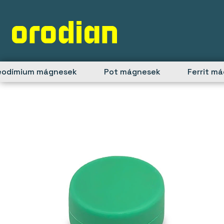
Skip
to
content
eodímium mágnesek
Pot mágnesek
Ferrit m