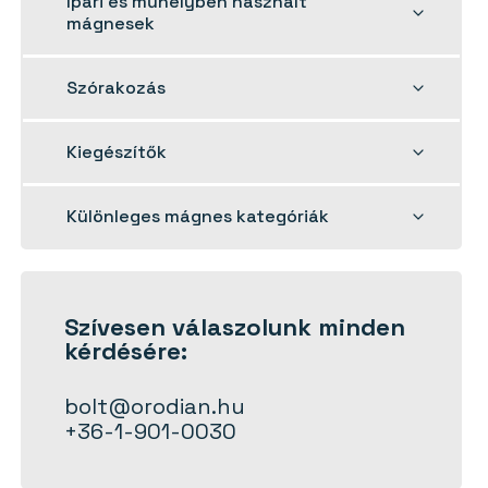
Ipari és műhelyben használt
child
mágnesek
menu
Toggle
Szórakozás
child
menu
Toggle
Kiegészítők
child
menu
Toggle
Különleges mágnes kategóriák
child
menu
Szívesen
válaszolunk
minden
kérdésére:
bolt@orodian.hu
+36-1-901-0030