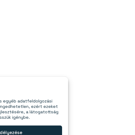
és egyéb adatfeldolgozási
engedhetetlen, ezért ezeket
jlesztésére, a látogatottság
esszük igénybe.
délyezése