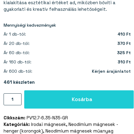
kialakítása esztétikai értéket ad, miközben bővíti a
gyakorlati és kreatív felhasználás lehetőségeit.
Mennyiségi kedvezmények
Ár 1 db-tól:
410 Ft
Ár 20 db-tól:
370 Ft
Ár 60 db-tól:
325 Ft
Ár 160 db-tól:
310 Ft
Ár 600 db-tól:
Kérjen árajánlatot
461 készleten
Neodímium
Kosárba
mágnes,
korong
Cikkszám:
PV12.7-6.35-N35-GR
12,7×6,4
Kategóriák:
Irodai mágnesek
,
Neodímium mágnesek -
mm
henger (korongok)
,
Neodímium mágnesek műanyag
–