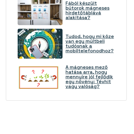
Fából készült
bútorok mágneses
hirdetőtáblává
alakítása?
Tudod, hogy mi köze
van egy múltbeli
tudósnak a
mobiltelefonodhoz?
A mágneses mező
hatása arra, hogy
mennyire jól fejlődik
egy növény: Tévhit
vagy valóság?