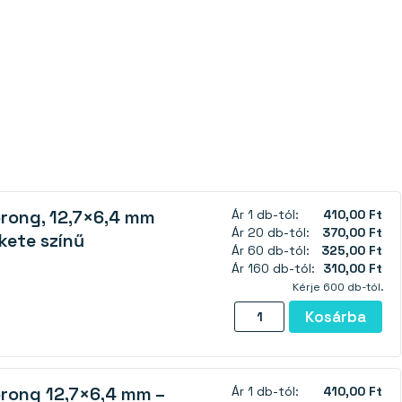
rong, 12,7×6,4 mm
Ár 1 db-tól:
410,00 Ft
Ár 20 db-tól:
370,00 Ft
kete színű
Ár 60 db-tól:
325,00 Ft
Ár 160 db-tól:
310,00 Ft
Kérje 600 db-tól.
Neodímium
Kosárba
mágnes,
korong,
12,7×6,4
rong 12,7×6,4 mm –
Ár 1 db-tól:
410,00 Ft
mm