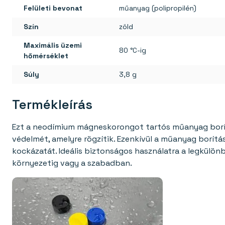
Felületi bevonat
műanyag (polipropilén)
Szín
zöld
Maximális üzemi
80 °C-ig
hőmérséklet
Súly
3,8 g
Termékleírás
Ezt a neodímium mágneskorongot tartós műanyag borítás
védelmét, amelyre rögzítik. Ezenkívül a műanyag borítá
kockázatát. Ideális biztonságos használatra a legkülön
környezetig vagy a szabadban.