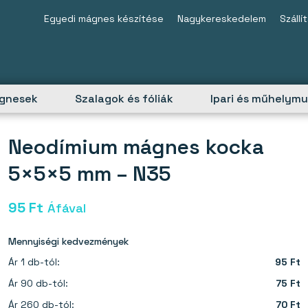
Egyedi mágnes készítése
Nagykereskedelem
Szállí
ágnesek
Szalagok és fóliák
Ipari és műhelym
Neodímium mágnes kocka
5×5×5 mm – N35
95
Ft
Áfával
Mennyiségi kedvezmények
Ár 1 db-tól:
95 Ft
Ár 90 db-tól:
75 Ft
Ár 260 db-tól:
70 Ft