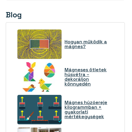
Blog
Hogyan működik a
mágnes?
Mágneses ötletek
húsvétra –
dekoráljon
könnyedén
Mágnes húzóereje
kilogrammban +
gyakorlati
mértékegységek