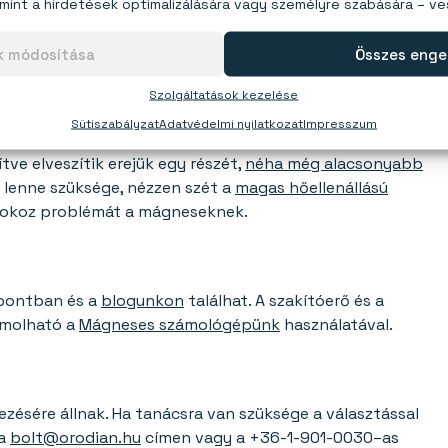
mint a hirdetések optimalizálására vagy személyre szabására – v
 így nem alkalmas kültéri használatra. Kültéri használatra
ok módosítása
Összes enge
et
.
Szolgáltatások kezelése
Sütiszabályzat
Adatvédelmi nyilatkozat
Impresszum
e elveszítik erejük egy részét,
néha még alacsonyabb
 lenne szüksége, nézzen szét a
magas hőellenállású
 okoz problémát a mágneseknek.
ontban és a
blogunkon
találhat. A szakítóerő és a
molható a
Mágneses számológépünk
használatával.
sére állnak. Ha tanácsra van szüksége a választással
 a
bolt@orodian.hu
címen vagy a +36-1-901-0030–as