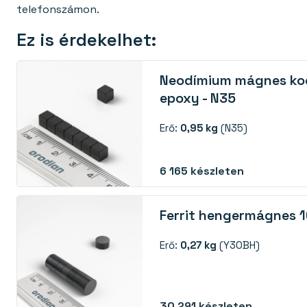
telefonszámon.
Ez is érdekelhet:
Neodímium mágnes k
epoxy - N35
Erő:
0,95 kg
(N35)
6 165
készleten
Ferrit hengermágnes 
Erő:
0,27 kg
(Y30BH)
30 291
készleten