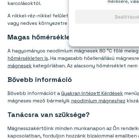
mérésére, vala
karcolásoktól.
A nikkel-réz-nikkel felület nem áll ellen a nedvességnek,
Beállítás
vagy nedves környezetre ajánljuk a
vízálló mágneseink
Magas hőmérséklet
A hagyományos neodímium mágnesek 80 °C fölé melegítv
hőmérsékleten is
. Ha magasabb hőellenállású mágnesre
mágnesek
kategóriában. Az alacsony hőmérséklet nem
Bővebb információ
Bővebb információt a
Gyakran Intézett Kérdések
menüp
mágneses mező bármelyik
neodímium mágneshez
kiszá
Tanácsra van szüksége?
Mágnesszakértőink minden munkanapon az Ön rendelkezé
kapcsolatban, forduljon hozzánk bizalommal emailben