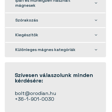
Ipari és műhelyben használt
child
mágnesek
menu
Toggle
Szórakozás
child
menu
Toggle
Kiegészítők
child
menu
Toggle
Különleges mágnes kategóriák
child
menu
Szívesen
válaszolunk
minden
kérdésére:
bolt@orodian.hu
+36-1-901-0030