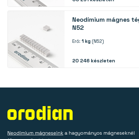
Neodímium mágnes tég
N52
Erő:
1 kg
(N52)
20 246
készleten
Neodímium mágneseink
a hagyományos mágneseknél