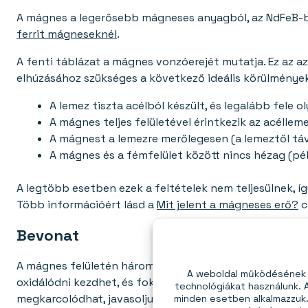
A mágnes a legerősebb mágneses anyagból, az NdFeB-bő
ferrit mágneseknél
.
A fenti táblázat a mágnes vonzóerejét mutatja. Ez az a
elhúzásához szükséges a következő ideális körülmények
A lemez tiszta acélból készült, és legalább fele 
A mágnes teljes felületével érintkezik az acélleme
A mágnest a lemezre merőlegesen (a lemeztől tá
A mágnes és a fémfelület között nincs hézag (pél
A legtöbb esetben ezek a feltételek nem teljesülnek,
Több információért lásd a
Mit jelent a mágneses erő?
c
Bevonat
A mágnes felületén három védőréteg található: nikkel, r
A weboldal működésének é
oxidálódni kezdhet, és fokozatosan veszíthet erejéből
technológiákat használunk.
megkarcolódhat, javasoljuk, hogy használja
pot mágnes
minden esetben alkalmazzuk. 