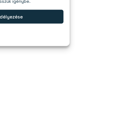
esszük igénybe.
délyezése