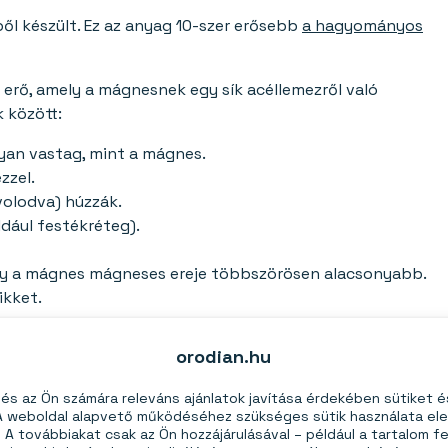
l készült. Ez az anyag 10-szer erősebb
a hagyományos
z erő, amely a mágnesnek egy sík acéllemezről való
 között:
olyan vastag, mint a mágnes.
zzel.
volodva) húzzák.
dául festékréteg).
 így a mágnes mágneses ereje többszörösen alacsonyabb.
ikket.
orodian.hu
éz és ismét nikkel. A felületkezelés sérülése után a mágnes
s az Ön számára releváns ajánlatok javítása érdekében sütiket 
. Ha a mágnes ütésnek van kitéve vagy erősen
 A weboldal alapvető működéséhez szükséges sütik használata el
einket
. Az acéltok megvédi a mágnest az ütésektől és
A továbbiakat csak az Ön hozzájárulásával – például a tartalom fe