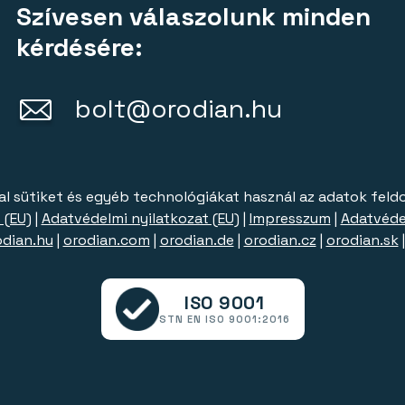
Szívesen válaszolunk minden
kérdésére:
bolt@orodian.hu
al sütiket és egyéb technológiákat használ az adatok feld
 (EU)
|
Adatvédelmi nyilatkozat (EU)
|
Impresszum
|
Adatvéde
odian.hu
|
orodian.com
|
orodian.de
|
orodian.cz
|
orodian.sk
ISO 9001
STN EN ISO 9001:2016