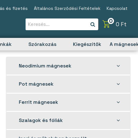
tás és fizetés
Általános Szerződési Feltételek
Kapcsolat
0
0
Ft
unkák
Szórakozás
Kiegészítők
A mágnesek
Toggle
Neodímium mágnesek
child
menu
Toggle
Pot mágnesek
child
menu
Toggle
Ferrit mágnesek
child
menu
Toggle
Szalagok és fóliák
child
menu
Toggle