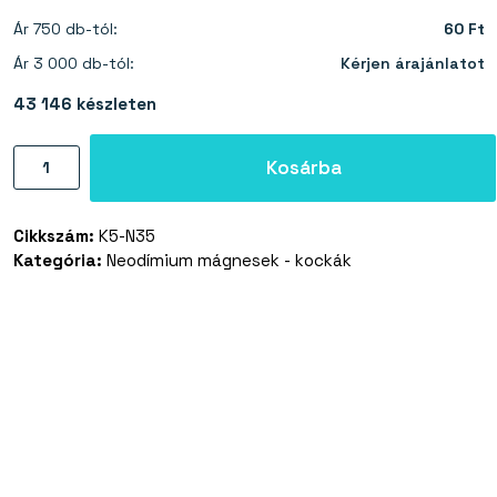
Ár 750 db-tól:
60 Ft
Ár 3 000 db-tól:
Kérjen árajánlatot
43 146 készleten
Neodímium
Kosárba
mágnes
kocka
Cikkszám:
K5-N35
5×5×5
Kategória:
Neodímium mágnesek - kockák
mm
-
N35
mennyiség