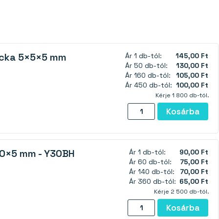
ocka 5×5×5 mm
Ár 1 db-tól:
145,00 Ft
Ár 50 db-tól:
130,00 Ft
Ár 160 db-tól:
105,00 Ft
Ár 450 db-tól:
100,00 Ft
Kérje 1 800 db-tól.
Neodímium
Kosárba
mágnes
kocka
5×5×5
10×5 mm - Y30BH
Ár 1 db-tól:
90,00 Ft
mm
Ár 60 db-tól:
75,00 Ft
epoxy
Ár 140 db-tól:
70,00 Ft
-
Ár 360 db-tól:
65,00 Ft
N35
Kérje 2 500 db-tól.
mennyiség
Ferrit
Kosárba
hengermágnes