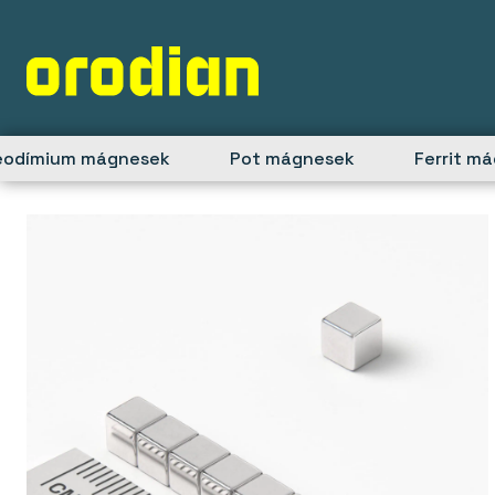
Skip
to
content
eodímium mágnesek
Pot mágnesek
Ferrit m