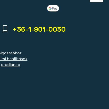
+36-1-901-0030
olgozásához.
lmi beállítások
|
orodian.ro