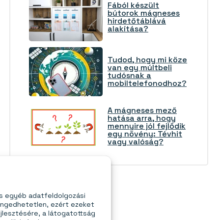
Fából készült
bútorok mágneses
hirdetőtáblává
alakítása?
Tudod, hogy mi köze
van egy múltbeli
tudósnak a
mobiltelefonodhoz?
A mágneses mező
hatása arra, hogy
mennyire jól fejlődik
egy növény: Tévhit
vagy valóság?
és egyéb adatfeldolgozási
engedhetetlen, ezért ezeket
jlesztésére, a látogatottság