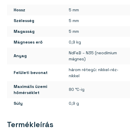
Hossz
5 mm
Szélesség
5 mm
Magasság
5 mm
Mágneses erő
0,9 kg
NdFeB – N35 (neodímium
Anyag
mágnes)
három rétegű: nikkel-réz-
Felületi bevonat
nikkel
Maximális üzemi
80 °C-ig
hőmérséklet
Súly
0,9 g
Termékleírás