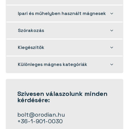
child
menu
Toggle
Ipari és műhelyben használt mágnesek
child
menu
Toggle
Szórakozás
child
menu
Toggle
Kiegészítők
child
menu
Toggle
Különleges mágnes kategóriák
child
menu
Szívesen
válaszolunk
minden
kérdésére:
bolt@orodian.hu
+36-1-901-0030