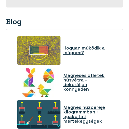
Blog
Hogyan működik a
mágnes?
Mágneses ötletek
húsvétra –
dekoráljon
könnyedén
Mágnes húzóereje
kilogrammban +
gyakorlati
mértékegységek