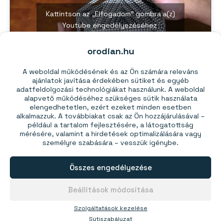
Kattintson az „Elfogadom” gombra a(z)
Youtube engedélyezéséhez
Sütiszabályzat
orodian.hu
Elfogadom
A weboldal működésének és az Ön számára releváns
ajánlatok javítása érdekében sütiket és egyéb
adatfeldolgozási technológiákat használunk. A weboldal
alapvető működéséhez szükséges sütik használata
elengedhetetlen, ezért ezeket minden esetben
Ez is érdekelhet:
alkalmazzuk. A továbbiakat csak az Ön hozzájárulásával –
például a tartalom fejlesztésére, a látogatottság
mérésére, valamint a hirdetések optimalizálására vagy
Mágneses építőkészlet
személyre szabására – vesszük igénybe.
Ár 1 db-tól:
6505,00 Ft
Összes engedélyezése
Ár 2 db-tól:
6085,00 Ft
Beállítások módosítása
Szolgáltatások kezelése
Sütiszabályzat