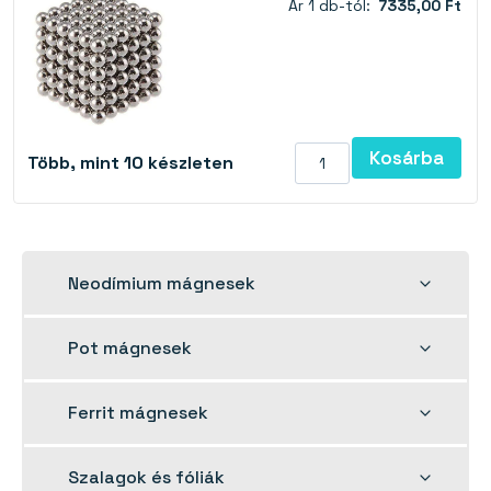
Ár 1 db-tól:
7335,00 Ft
Kosárba
Több, mint 10 készleten
Toggle
Neodímium mágnesek
child
menu
Toggle
Pot mágnesek
child
menu
Toggle
Ferrit mágnesek
child
menu
Toggle
Szalagok és fóliák