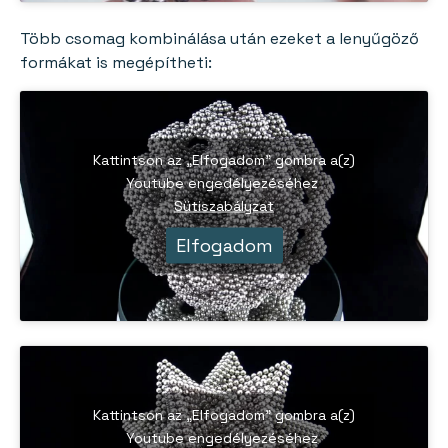
Több csomag kombinálása után ezeket a lenyűgöző
formákat is megépítheti:
Kattintson az „Elfogadom” gombra a(z)
Youtube engedélyezéséhez
Sütiszabályzat
Elfogadom
Kattintson az „Elfogadom” gombra a(z)
Youtube engedélyezéséhez