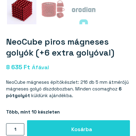
NeoCube piros mágneses
golyók (+6 extra golyóval)
8 635
Ft
Áfával
NeoCube mágneses építőkészlet: 216 db 5 mm átmérőjű
mágneses golyó díszdobozban. Minden csomaghoz
6
pótgolyót
küldünk ajándékba.
Több, mint 10 készleten
NeoCube
Kosárba
piros