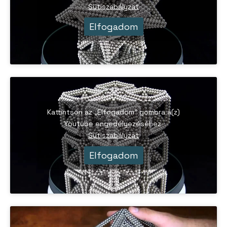
Sütiszabályzat
Elfogadom
Kattintson az „Elfogadom” gombra a(z)
Youtube engedélyezéséhez
Sütiszabályzat
Elfogadom