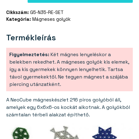
mágneses
Cikkszám:
G5-N35-RE-SET
golyók
Kategória:
Mágneses golyók
(+6
extra
golyóval)
Termékleírás
mennyiség
Figyelmeztetés:
Két mágnes lenyeléskor a
belekben rekedhet. A mágneses golyók kis elemek,
így a kis gyermekek könnyen lenyelhetik. Tartsa
távol gyermekektől. Ne tegyen mágnest a szájába
piercing utánzatként.
A NeoCube mágneskészlet 216 piros golyóból áll,
amelyek egy 6x6x6-os kockát alkotnak. A golyókból
számtalan térbeli alakzat építhető.