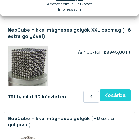
Adatvédelmi nyilatkozat
Kosárba
Több, mint 10 készleten
Impresszum
NeoCube nikkel mágneses golyók XXL csomag (+6
extra golyóval)
Ár 1 db-tól:
29945,00 Ft
Kosárba
Több, mint 10 készleten
NeoCube nikkel mágneses golyók (+6 extra
golyóval)