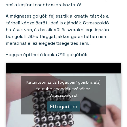
ami a legfontosabb: szórakoztató!
A mágneses golyók fejlesztik a kreativitást és a
térbeli képzelőerőt. Ideális ajándék. Stresszoldó
hatásuk van, és ha sikerül összerakni egy igazán
bonyolult 3D-s tárgyat, akkor garantáltan nem
maradhat el az elégedettségérzés sem.
Hogyan építhető kocka 216 golyóból:
Kattintson az „Elfogadom” gombra a(z)
Youtube engedélyezéséhez
Sütiszabályzat
Elfogadom