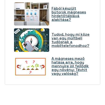
Fából készült
bútorok mágneses
hirdetőtáblává
alakítása?
Tudod, hogy mi köze
van egy múltbeli
tudósnak a
mobiltelefonodhoz?
A mágneses mező
hatása arra, hogy
mennyire jól fejlődik
egy növény: Tévhit
vagy valóság?