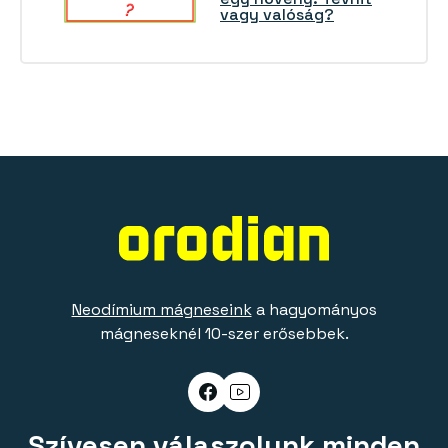
vagy valóság?
Neodímium mágneseink
a hagyományos
mágneseknél 10-szer erősebbek.
Szívesen válaszolunk minden