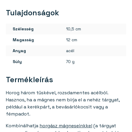
Tulajdonságok
Szélesség
10,5 cm
Magasság
12 cm
Anyag
acél
Súly
70 g
Termékleírás
Horog három tüskével, rozsdamentes acélból.
Hasznos, ha a mágnes nem bírja el a nehéz tárgyat,
például a kerékpárt, a bevásárlókocsit vagy a
fémpadot.
Kombinálhatja
horgász mágneseinkkel
(a tárgyat