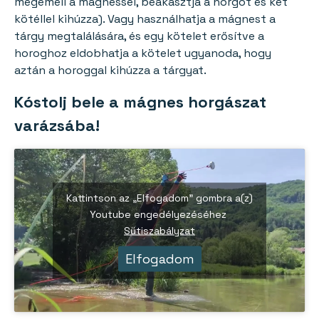
megemeli a mágnessel, beakasztja a horgot és két
kötéllel kihúzza). Vagy használhatja a mágnest a
tárgy megtalálására, és egy kötelet erősítve a
horoghoz eldobhatja a kötelet ugyanoda, hogy
aztán a horoggal kihúzza a tárgyat.
Kóstolj bele a mágnes horgászat
varázsába!
Kattintson az „Elfogadom” gombra a(z)
Youtube engedélyezéséhez
Sütiszabályzat
Elfogadom