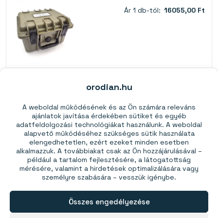
Ár 1 db-tól:
16055,00 Ft
Kosárba
Több, mint 10 készleten
orodian.hu
A weboldal működésének és az Ön számára releváns
Elakadásgátló kúp 60 mm (160 kg-os mágneshez)
ajánlatok javítása érdekében sütiket és egyéb
adatfeldolgozási technológiákat használunk. A weboldal
alapvető működéséhez szükséges sütik használata
Ár 1 db-tól:
2390,00 Ft
elengedhetetlen, ezért ezeket minden esetben
alkalmazzuk. A továbbiakat csak az Ön hozzájárulásával –
például a tartalom fejlesztésére, a látogatottság
mérésére, valamint a hirdetések optimalizálására vagy
személyre szabására – vesszük igénybe.
Összes engedélyezése
Kosárba
Több, mint 50 készleten