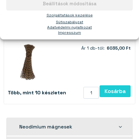
Beállítások módosítása
Kötél mágnes horgászathoz 5 mm vastag
Szolgáltatások kezelése
(terepmintás, 30 méter)
Sütiszabályzat
Adatvédelmi nyilatkozat
Kötélerő:
340 kg
Impresszum
Ár 1 db-tól:
6035,00 Ft
Kosárba
Több, mint 10 készleten
Toggle
Neodímium mágnesek
child