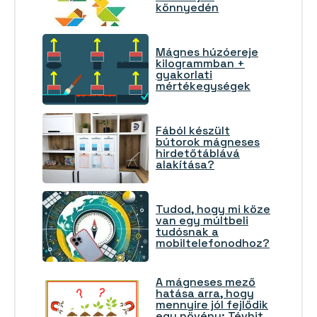
könnyedén
Mágnes húzóereje
kilogrammban +
gyakorlati
mértékegységek
Fából készült
bútorok mágneses
hirdetőtáblává
alakítása?
Tudod, hogy mi köze
van egy múltbeli
tudósnak a
mobiltelefonodhoz?
A mágneses mező
hatása arra, hogy
mennyire jól fejlődik
egy növény: Tévhit