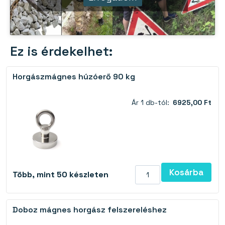
Ez is érdekelhet:
Horgászmágnes húzóerő 90 kg
Ár 1 db-tól:
6925,00 Ft
Kosárba
Több, mint 50 készleten
Doboz mágnes horgász felszereléshez