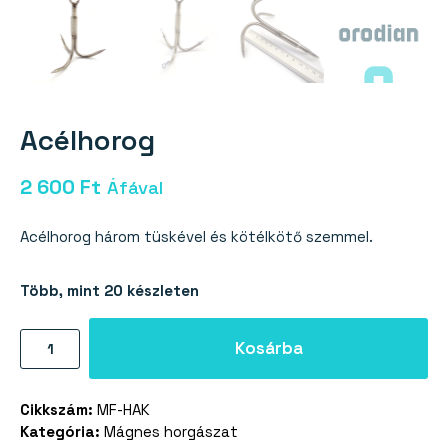
Acélhorog
2 600
Ft
Áfával
Acélhorog három tüskével és kötélkötő szemmel.
Több, mint 20 készleten
Acélhorog
Kosárba
mennyiség
Cikkszám:
MF-HAK
Kategória:
Mágnes horgászat