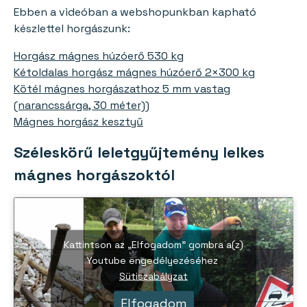
Ebben a videóban a webshopunkban kapható
készlettel horgászunk:
Horgász mágnes húzóerő 530 kg
Kétoldalas horgász mágnes húzóerő 2×300 kg
Kötél mágnes horgászathoz 5 mm vastag
(narancssárga, 30 méter))
Mágnes horgász kesztyű
Széleskörű leletgyűjtemény lelkes
mágnes horgászoktól
Kattintson az „Elfogadom” gombra a(z)
Youtube engedélyezéséhez
Sütiszabályzat
Elfogadom