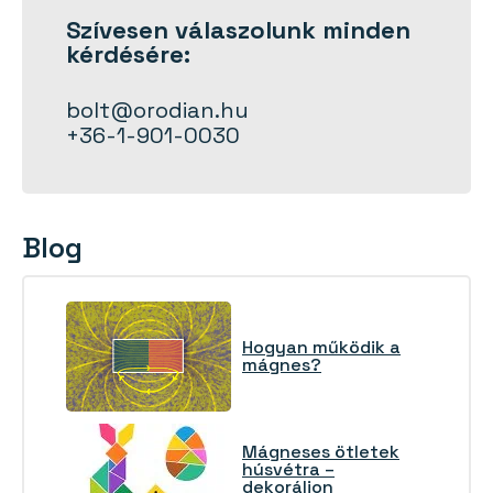
Szívesen
válaszolunk
minden
kérdésére:
bolt@orodian.hu
+36-1-901-0030
Blog
Hogyan működik a
mágnes?
Mágneses ötletek
húsvétra –
dekoráljon