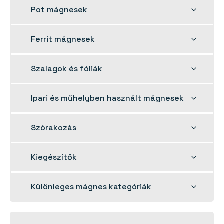
menu
Toggle
Pot mágnesek
child
menu
Toggle
Ferrit mágnesek
child
menu
Toggle
Szalagok és fóliák
child
menu
Toggle
Ipari és műhelyben használt mágnesek
child
menu
Toggle
Szórakozás
child
menu
Toggle
Kiegészítők
child
menu
Toggle
Különleges mágnes kategóriák
child
menu